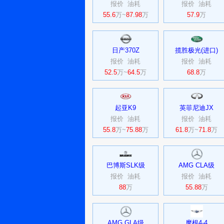
报价
油耗
报价
油耗
55.6
万~
87.98
万
57.9
万
日产370Z
揽胜极光(进口)
报价
油耗
报价
油耗
52.5
万~
64.5
万
68.8
万
起亚K9
英菲尼迪JX
报价
油耗
报价
油耗
55.8
万~
75.88
万
61.8
万~
71.8
万
巴博斯SLK级
AMG CLA级
报价
油耗
报价
油耗
88
万
55.88
万
AMG GLA级
摩根4-4