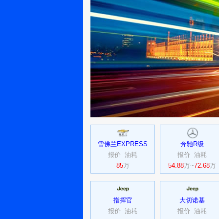
雪佛兰EXPRESS
奔驰R级
报价
油耗
报价
油耗
85
万
54.88
万~
72.68
万
指挥官
大切诺基
报价
油耗
报价
油耗