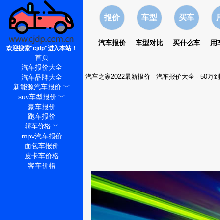
报价
车型
买车
汽车报价
车型对比
买什么车
用
欢迎搜索"cjdp"进入本站！
首页
汽车报价大全
汽车之家2022最新报价
-
汽车报价大全
-
50万
汽车品牌大全
新能源汽车报价
﹀
suv车型报价
﹀
豪车报价
跑车报价
轿车价格
﹀
mpv汽车报价
面包车报价
皮卡车价格
客车价格