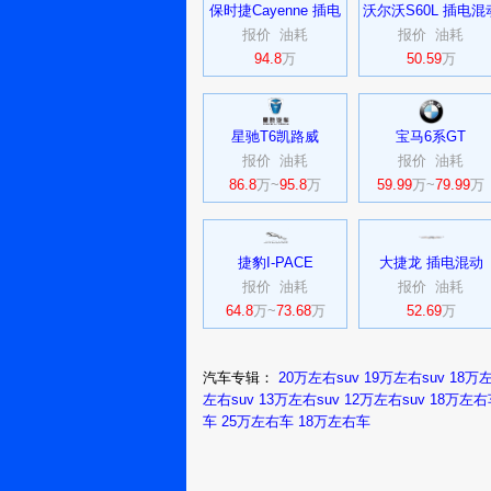
保时捷Cayenne 插电
沃尔沃S60L 插电混
报价
混动
油耗
报价
油耗
94.8
万
50.59
万
星驰T6凯路威
宝马6系GT
报价
油耗
报价
油耗
86.8
万~
95.8
万
59.99
万~
79.99
万
捷豹I-PACE
大捷龙 插电混动
报价
油耗
报价
油耗
64.8
万~
73.68
万
52.69
万
汽车专辑：
20万左右suv
19万左右suv
18万左
左右suv
13万左右suv
12万左右suv
18万左右
车
25万左右车
18万左右车