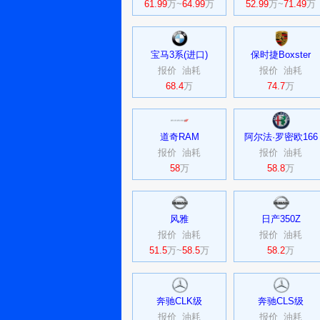
61.99
万~
64.99
万
52.99
万~
71.49
万
宝马3系(进口)
保时捷Boxster
报价
油耗
报价
油耗
68.4
万
74.7
万
道奇RAM
阿尔法·罗密欧166
报价
油耗
报价
油耗
58
万
58.8
万
风雅
日产350Z
报价
油耗
报价
油耗
51.5
万~
58.5
万
58.2
万
奔驰CLK级
奔驰CLS级
报价
油耗
报价
油耗