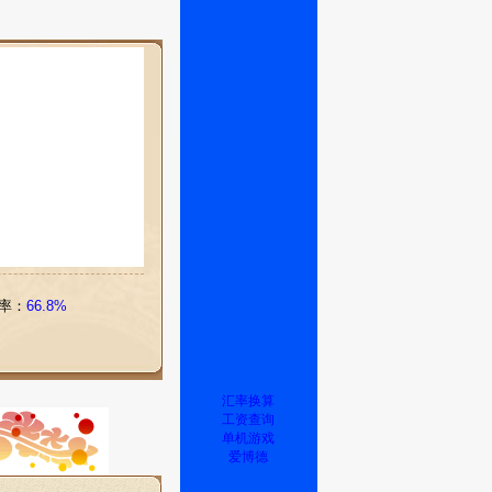
率：
66.8%
汇率换算
工资查询
单机游戏
爱博德