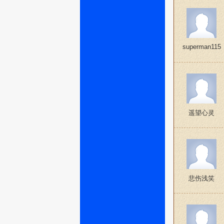
superman115
遥望心灵
悲伤浅笑