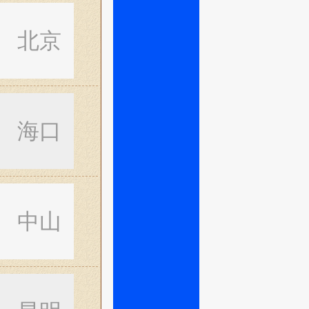
北京
海口
中山