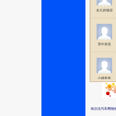
永久的烙应
哭中有笑
小姚爸爸
埃尔法汽车网报
巴奴毛肚石磊