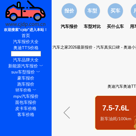
报价
车型
买车
汽车报价
车型对比
买什么车
用
欢迎搜索"cjdp"进入本站！
首页
汽车报价大全
汽车之家2026最新报价
-
汽车真实口碑
-
奥迪小
奥迪TTS价格
奥迪TTS怎么样
汽车品牌大全
新能源汽车报价
﹀
suv车型报价
﹀
豪车报价
跑车报价
奥迪汽车奥迪TT
轿车价格
﹀
mpv汽车报价
面包车报价
7.5-7.6L
皮卡车价格
客车价格
新车油耗/100km