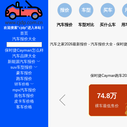
报价
车型
买车
汽车报价
车型对比
买什么车
用
欢迎搜索"cjdp"进入本站！
首页
汽车报价大全
汽车之家2026最新报价
-
汽车报价大全
-
保时捷
保时捷Cayman价格
保时捷Cayman怎么样
汽车品牌大全
新能源汽车报价
﹀
suv车型报价
﹀
豪车报价
保时捷Cayman跑车2
跑车报价
轿车价格
﹀
mpv汽车报价
74.8万
面包车报价
皮卡车价格
裸车最低售价
客车价格