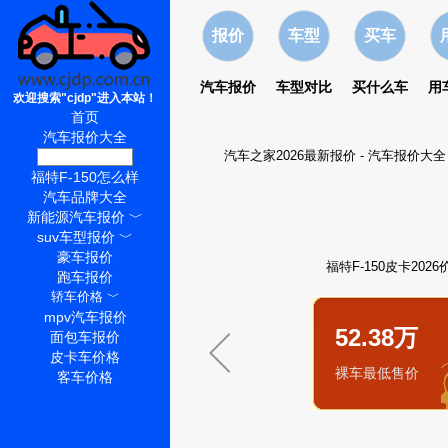
报价
车型
买车
汽车报价
车型对比
买什么车
用
欢迎搜索"cjdp"进入本站！
首页
汽车报价大全
汽车之家2026最新报价
-
汽车报价大全
福特F-150价格
福特F-150怎么样
汽车品牌大全
新能源汽车报价
﹀
suv车型报价
﹀
豪车报价
福特F-150皮卡202
跑车报价
轿车价格
﹀
mpv汽车报价
52.38万
面包车报价
皮卡车价格
裸车最低售价
客车价格