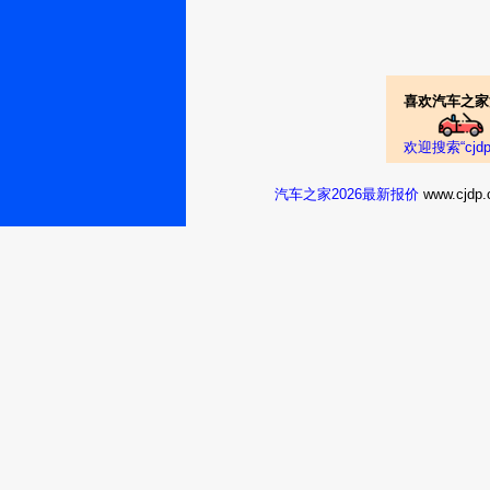
型，3.0升的排量
发动机还大，天下
油这就是你要付出
有也要担心质量。
喜欢汽车之家
还是加97号汽油
对你好。在加油
欢迎搜索“cj
的外形很容易就
虚荣心、增加自
汽车之家2026最新报价
www.cj
种情况时感受感
明的人不会活在
椅，一共可以乘坐
椅是可以收放在
它环绕在前排乘
同时它又高级、
计的绚丽而张扬
叭形开口太夸张
到了易读的作用
线，最上方是DV
导航系统设计的
跑到野地里就没