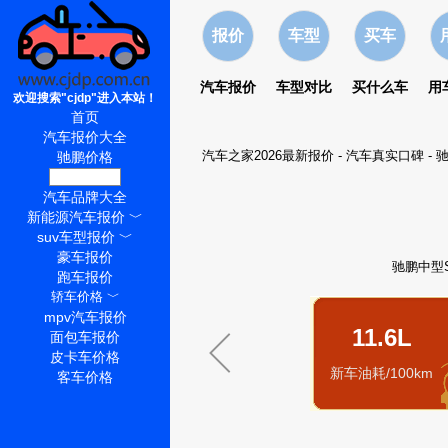
报价
车型
买车
汽车报价
车型对比
买什么车
用
欢迎搜索"cjdp"进入本站！
首页
汽车报价大全
汽车之家2026最新报价
-
汽车真实口碑
-
驰
驰鹏价格
驰鹏怎么样
汽车品牌大全
新能源汽车报价
﹀
suv车型报价
﹀
豪车报价
驰鹏中型
跑车报价
轿车价格
﹀
mpv汽车报价
11.6L
面包车报价
皮卡车价格
新车油耗/100km
客车价格