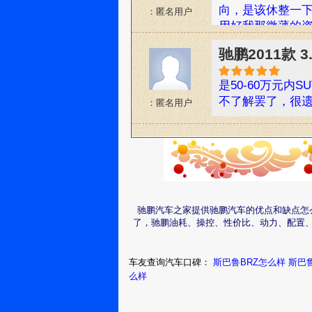
向，是该休整一
：匿名用户
用好我那微薄的资
鹏?一款为美国设
驰鹏2011款 
宇航飞行器，独
爱相，其实这只
是50-60万元
内上市的斯巴鲁
不了解罢了，很
：匿名用户
出一种凶猛，一
代主义的风格。
胖的有点可爱。斯巴
米，轴距2750
180千瓦。属于
且名头都比较响，
约57.8万元的宝
驰鹏汽车之家提供驰鹏汽车的优点和缺点怎
和动力输出上都
了，驰鹏油耗、操控、性价比、动力、配置
买高级轿车的人
耀感。但我是一
车友查询汽车口碑：
斯巴鲁BRZ怎么样
斯巴
的，自信指数飙
么样
那样太虚、太累
正需要的休假工