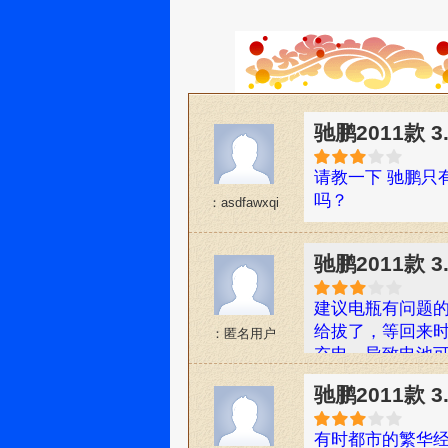
驰鹏2011款 
请教一下 驰鹏只
吗？
：asdfawxqi
驰鹏2011款 
建议电瓶有问题
给拔了，等回来
：匿名用户
充电，导致电池可
就需要更换，您
驰鹏2011款 
有时都市的繁华