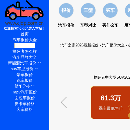
报价
车型
买车
汽车报价
车型对比
买什么车
用
欢迎搜索"cjdp"进入本站！
首页
汽车报价大全
汽车之家2026最新报价
-
汽车报价大全
-
探际者价格
探际者怎么样
汽车品牌大全
新能源汽车报价
﹀
suv车型报价
﹀
豪车报价
探际者中大型SUV20
跑车报价
轿车价格
﹀
mpv汽车报价
61.3万
面包车报价
皮卡车价格
裸车最低售价
客车价格