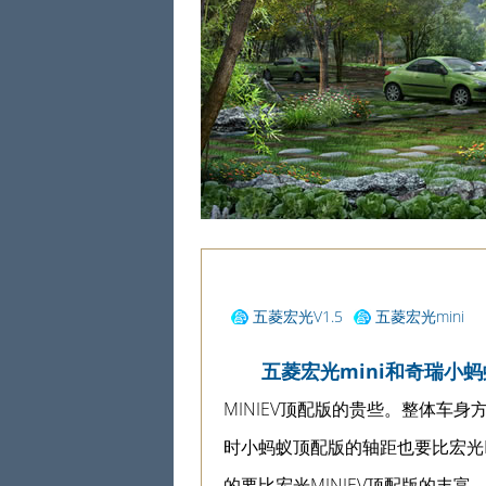
五菱宏光V1.5
五菱宏光mini
马卡龙
五菱宏光mini和奇瑞小
MINIEV顶配版的贵些。整体车身
时小蚂蚁顶配版的轴距也要比宏光M
的要比宏光MINIEV顶配版的丰富