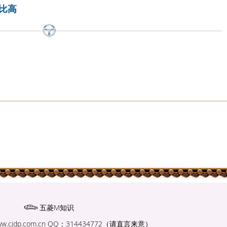
价比高
五菱M知识
w.cjdp.com.cn
QQ：314434772（请直言来意）