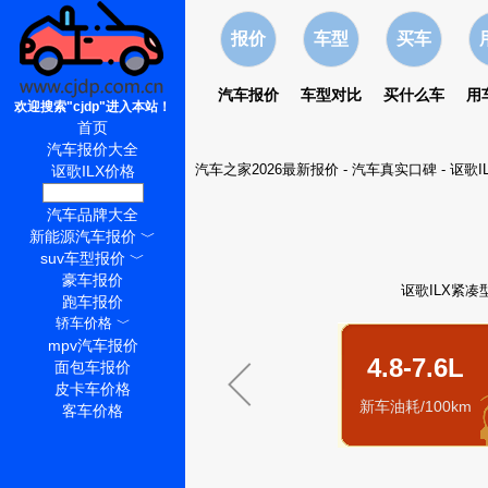
报价
车型
买车
汽车报价
车型对比
买什么车
用
欢迎搜索"cjdp"进入本站！
首页
汽车报价大全
汽车之家2026最新报价
-
汽车真实口碑
-
讴歌I
讴歌ILX价格
讴歌ILX怎么样
汽车品牌大全
新能源汽车报价
﹀
suv车型报价
﹀
豪车报价
讴歌ILX紧凑
跑车报价
轿车价格
﹀
mpv汽车报价
4.8-7.6L
面包车报价
皮卡车价格
新车油耗/100km
客车价格