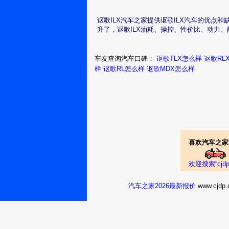
讴歌ILX汽车之家提供讴歌ILX汽车的优
升了，讴歌ILX油耗、操控、性价比、动力
车友查询汽车口碑：
讴歌TLX怎么样
讴歌RL
样
讴歌RL怎么样
讴歌MDX怎么样
喜欢汽车之家
欢迎搜索“cj
汽车之家2026最新报价
www.cj