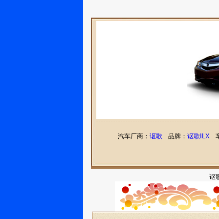
汽车厂商：
讴歌
品牌：
讴歌ILX
车
讴