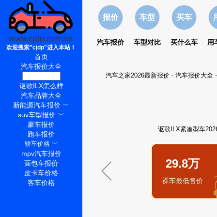
报价
车型
买车
汽车报价
车型对比
买什么车
用
欢迎搜索"cjdp"进入本站！
首页
汽车报价大全
汽车之家2026最新报价
-
汽车报价大全
讴歌ILX价格
讴歌ILX怎么样
汽车品牌大全
新能源汽车报价
﹀
suv车型报价
﹀
豪车报价
讴歌ILX紧凑型车20
跑车报价
轿车价格
﹀
mpv汽车报价
29.8万
面包车报价
皮卡车价格
裸车最低售价
客车价格