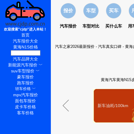
报价
车型
买车
汽车报价
车型对比
买什么车
用
欢迎搜索"cjdp"进入本站！
首页
汽车报价大全
汽车之家2026最新报价
-
汽车真实口碑
-
黄海
黄海N1S价格
黄海N1S怎么样
汽车品牌大全
新能源汽车报价
﹀
suv车型报价
﹀
豪车报价
黄海汽车黄海N1S皮
跑车报价
轿车价格
﹀
mpv汽车报价
面包车报价
新车油耗/100km
皮卡车价格
客车价格