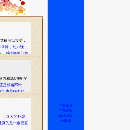
，我觉得可以接受，
非常棒，动力强
箱、后排靠近门的
马力和350扭矩的
还是相当不错
空间也是很大的，
汇率换算
工资查询
单机游戏
。，
迷人的外观
爱博德
性真的是一点便宜