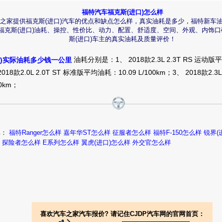
福特汽车福克斯(进口)怎么样
06款的2.0手动福克斯开了4年，一直喜欢。因为后来路噪增大，以及半
车之家提供福克斯(进口)汽车的优点和缺点怎么样，真实油耗是多少，福特新车
题，卖出了小福，但对这款的总体操控能力和做工念念不忘。当时如果有S
福克斯(进口)油耗、操控、性价比、动力、配置、舒适度、空间、外观、内饰
手了。事隔几年新ST来了，在图片上看真的不错。几天前出差，在首都机
斯(进口)车主的真实油耗及质量评价！
ST的实车，真心感到失望。远远望去，起初那屁股有点象现代的i3，并没
福克斯(进口)2013款 ST 2.0T 手动 标准版怎么样
发现是福克斯ST。近距离看，和普通福克斯没有太大区别，不知是否心理
油耗分别是：1、 2018款2.3L 2.3T RS 运动版
口)实际油耗多少钱一公里
有点窄，运动气质显然对不起这价位。当然可以设想，2.0t加手动波肯定
2018款2.0L 2.0T ST 标准版平均油耗：10.09 L/100km；3、 2018款2.
我觉得ST的驾驶 没GTI跟尚酷给力.... 只是说说 但福克斯ST2.0T 卖这
形，个人表示远低于预期，不如沃尔沃V40的外形来得酷。个人见解仅供大
00km；
宜
其他
福克斯(进口)2013款 ST 2.0T 手动 标准版怎么样
碑：
福特Ranger怎么样
嘉年华ST怎么样
征服者怎么样
福特F-150怎么样
锐界(
探险者怎么样
E系列怎么样
翼虎(进口)怎么样
外交官怎么样
太贵了，用买B的钱买A，傻啊！这车个那个明锐RS一样肯定也卖不出去
喜欢汽车之家汽车报价? 请记住CJDP汽车网的官网首页：