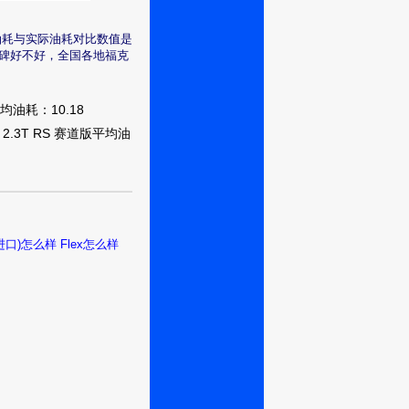
轴异响一直困扰的问
油耗与实际油耗对比数值是
T的话，肯定下
口碑好不好，全国各地福克
场近距离看了下
放心上，走近才
作用，感觉整车
平均油耗：10.18
很爽，只是这外
3L 2.3T RS 赛道版平均油
个价 觉得价格很适
家交流。来源:
进口)怎么样
Flex怎么样
！