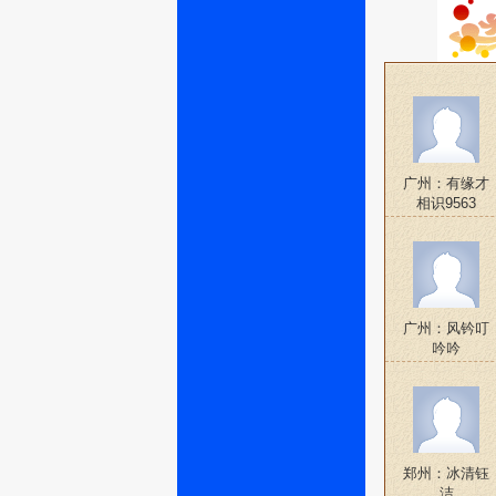
广州：有缘才
相识9563
广州：风钤叮
吟吟
郑州：冰清钰
洁