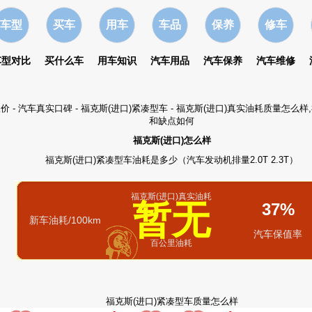
车型
买车
用车
车品
保养
修车
车型对比
买什么车
用车知识
汽车用品
汽车保养
汽车维修
报价
-
汽车真实口碑
-
福克斯(进口)紧凑型车
- 福克斯(进口)真实油耗质量怎么样
和缺点如何
福克斯(进口)怎么样
福克斯(进口)紧凑型车油耗是多少（汽车发动机排量2.0T 2.3T）
福克斯(进口)真实油耗
暂无
37%
新车油耗/100km
汽车保值率
百公里油耗
福克斯(进口)紧凑型车质量怎么样