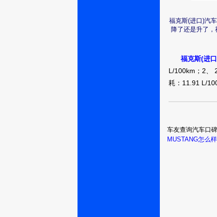
福克斯(进口)汽
郑州：肌肉塑
降了还是升了，
造
福克斯(进
L/100km；2、 
耗：11.91 L/1
郑州：
w34889661
车友查询汽车口
MUSTANG怎么样
郑州：雪铁龙
C5铁粉