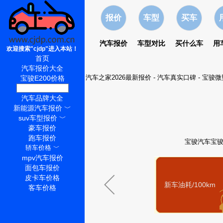
报价
车型
买车
汽车报价
车型对比
买什么车
用
欢迎搜索"cjdp"进入本站！
首页
汽车报价大全
汽车之家2026最新报价
-
汽车真实口碑
-
宝骏微
宝骏E200价格
宝骏E200怎么样
汽车品牌大全
新能源汽车报价
﹀
suv车型报价
﹀
豪车报价
跑车报价
宝骏汽车宝骏
轿车价格
﹀
mpv汽车报价
面包车报价
皮卡车价格
新车油耗/100km
客车价格