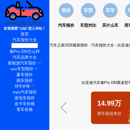
报价
车型
买车
汽车报价
车型对比
买什么车
用
欢迎搜索"cjdp"进入本站！
首页
汽车报价大全
汽车之家2026最新报价
-
汽车报价大全
-
比亚迪
秦Pro DM价格
秦Pro DM怎么样
汽车品牌大全
新能源汽车报价
﹀
suv车型报价
﹀
豪车报价
跑车报价
比亚迪汽车秦Pro DM紧凑型车
轿车价格
﹀
mpv汽车报价
面包车报价
14.99万
皮卡车价格
客车价格
裸车最低售价