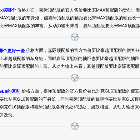
价格方面，嘉际顶配版的官方售价要比宋MAX顶配版的贵些。
ax买哪个
MAX顶配版的车身短，但嘉际顶配版的轴距要比宋MAX顶配版的轴距长
比宋MAX顶配版的丰富。从动力输出来看，嘉际顶配版要比宋MAX顶配
价格方面，嘉际顶配版的官方售价要比豪越顶配版的便宜些
哪个更好一些
比豪越顶配版的车身短，同时嘉际顶配版的轴距也要比豪越顶配版的轴距
的要比嘉际顶配版的丰富。从动力输出来看，豪越顶配版要比嘉际顶配版
价格方面，嘉际顶配版的官方售价要比别克GL6顶配版的便
GL6的区别
要比别克GL6顶配版的车身长，同时嘉际顶配版的轴距也要比别克GL6
别克GL6顶配版和嘉际顶配版各有长处和短处，旗鼓相当。从动力输出来
更加强劲。