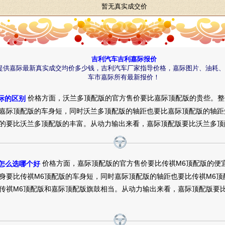
暂无真实成交价
吉利汽车吉利嘉际报价
提供嘉际最新真实成交均价多少钱，吉利汽车厂家指导价格，嘉际图片、油耗、
车市嘉际所有最新报价！
价格方面，沃兰多顶配版的官方售价要比嘉际顶配版的贵些。整
际的区别
嘉际顶配版的车身短，同时沃兰多顶配版的轴距也要比嘉际顶配版的轴距
的要比沃兰多顶配版的丰富。从动力输出来看，嘉际顶配版要比沃兰多顶
价格方面，嘉际顶配版的官方售价要比传祺M6顶配版的便
6怎么选哪个好
身要比传祺M6顶配版的车身短，同时嘉际顶配版的轴距也要比传祺M6顶
传祺M6顶配版和嘉际顶配版旗鼓相当。从动力输出来看，嘉际顶配版要比