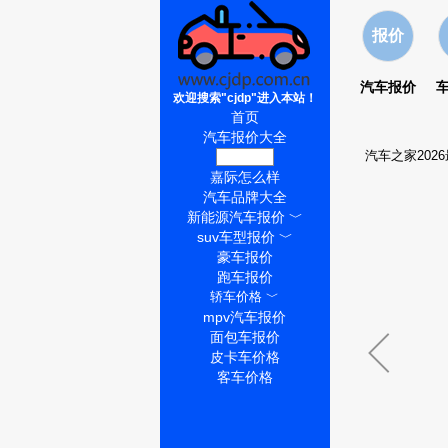
报价
汽车报价
欢迎搜索"cjdp"进入本站！
首页
汽车报价大全
汽车之家202
嘉际价格
嘉际怎么样
汽车品牌大全
新能源汽车报价
﹀
suv车型报价
﹀
豪车报价
跑车报价
轿车价格
﹀
mpv汽车报价
面包车报价
皮卡车价格
客车价格