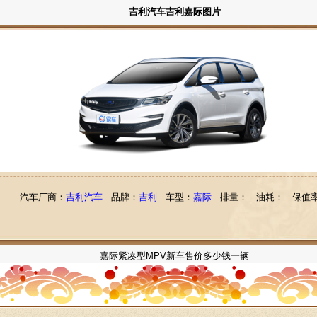
吉利汽车吉利嘉际图片
汽车厂商：
吉利汽车
品牌：
吉利
车型：
嘉际
排量：
油耗：
保值
嘉际紧凑型MPV新车售价多少钱一辆