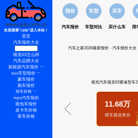
报价
车型
买车
汽车报价
车型对比
买什么车
用
欢迎搜索"cjdp"进入本站！
首页
汽车报价大全
汽车之家2026最新报价
-
汽车报价大全
领克03价格
领克03怎么样
汽车品牌大全
新能源汽车报价
﹀
suv车型报价
﹀
豪车报价
领克汽车领克03紧凑型车20
跑车报价
轿车价格
﹀
mpv汽车报价
11.68万
面包车报价
皮卡车价格
裸车最低售价
客车价格