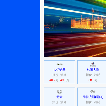
大切诺基
林荫大道
报价
油耗
报价
油耗
40.2
万~
49.6
万
38.8
万
元素
维拉克斯(进口)
报价
油耗
报价
油耗