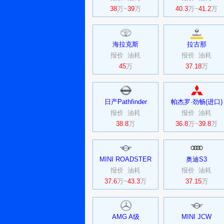
38
万~
39
万
40.3
万~
41.2
万
海拉克斯
拉古那
报价
油耗
报价
油耗
45
万
37.18
万
日产Pathfinder
帕杰罗·劲畅(进口)
报价
油耗
报价
油耗
38.8
万
36.8
万~
39.8
万
MINI ROADSTER
奥迪S3
报价
油耗
报价
油耗
37.6
万~
43.3
万
37.15
万
AMG A级
MINI JCW