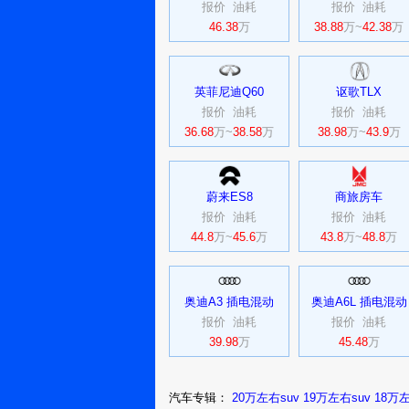
报价
油耗
COUNTRYMAN
报价
油耗
46.38
万
38.88
万~
42.38
万
英菲尼迪Q60
讴歌TLX
报价
油耗
报价
油耗
36.68
万~
38.58
万
38.98
万~
43.9
万
蔚来ES8
商旅房车
报价
油耗
报价
油耗
44.8
万~
45.6
万
43.8
万~
48.8
万
奥迪A3 插电混动
奥迪A6L 插电混动
报价
油耗
报价
油耗
39.98
万
45.48
万
汽车专辑：
20万左右suv
19万左右suv
18万左