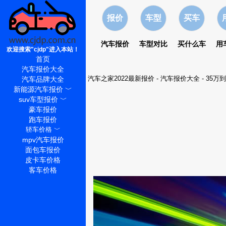
报价
车型
买车
汽车报价
车型对比
买什么车
用
欢迎搜索"cjdp"进入本站！
首页
汽车报价大全
汽车之家2022最新报价
-
汽车报价大全
-
35万
汽车品牌大全
新能源汽车报价
﹀
suv车型报价
﹀
豪车报价
跑车报价
轿车价格
﹀
mpv汽车报价
面包车报价
皮卡车价格
客车价格