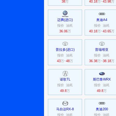
38
万
40.18
万~
43.98
万
迈腾(进口)
奥迪A4
报价
油耗
报价
油耗
36.06
万
40.18
万~
43.65
万
普拉多(进口)
普瑞维亚
报价
油耗
报价
油耗
43
万~
48
万
36.38
万~
38.18
万
讴歌TL
斯巴鲁WRX
报价
油耗
报价
油耗
49.8
万
49.8
万
马自达RX-8
奥迪200
报价
油耗
报价
油耗