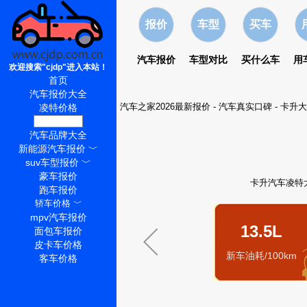
报价
车型
买车
汽车报价
车型对比
买什么车
用
欢迎搜索"cjdp"进入本站！
首页
汽车报价大全
汽车之家2026最新报价
-
汽车真实口碑
-
卡升大
凌特价格
凌特怎么样
汽车品牌大全
新能源汽车报价
﹀
suv车型报价
﹀
豪车报价
卡升汽车凌特大
跑车报价
轿车价格
﹀
mpv汽车报价
13.5L
面包车报价
皮卡车价格
新车油耗/100km
客车价格