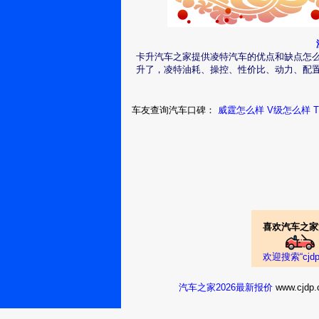
凌特2016款 畅旅
这车看上去虽没有什么
卡升汽车之家提供凌特汽车的优点和缺点怎
是非常舒适的。
：冷月无歌
升了，凌特油耗、操控、性价比、动力、配
凌特2016款 畅旅
车友查询汽车口碑：
威霆怎么样
V级怎么样
看起来很大气，很高大
：腊月含香
凌特2016款 畅旅
喜欢汽车之家
不错的一辆车，空间很
：落网为虫
欢迎搜索“cj
3029
汽车之家2026最新报价
www.cj
凌特2016款 畅旅