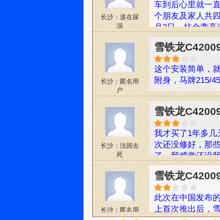
车到后心里就一
个朋友及家人共四
长沙：道在屎
溺
月3日，杭金衢高
景高速到建德梅
雪铁龙C4200
游，互通到杭金衢
起亚PRIDE，
这个安装简单，就
就是），原装的
附身，马牌215/
长沙：匿名用
了C4感觉自动化
户
话），一路上车
雨，雨刮器自动
雪铁龙C42009
车子的舒适性是
和自驾游版块的
我才买了1年多几
是换成C4,我估
次还没修好，那
长沙：法国去
没看车子说明书也
死
了，我感觉还没我
了吧。所以控制在
要我在买你们的
了130，法国车
雪铁龙C42009
铁龙4S店的上级
慢开了。朋友怕
此次在中国发布的
路和老弟、小孩
上首次推出后，雪
长沙：匿名用
想睡，老是要LD
户