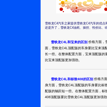
和全球获得了由
给你一个耳光吃？
市新宠。
雪铁龙C42009
时会有明显的一
没有门栓，默认
蓝牙免提可以接5
打不开的。不知道
雪铁龙C4汽车之家提供雪铁龙C4汽车的优
长沙：匿名用
跟着糊里糊涂的
还是升了，雪铁龙C4油耗、操控、性价比、
户
雪铁龙C42009
价格方面，
雪铁龙C4L和宝来的区别
面，雪铁龙C4L顶配版的车身要比宝来顶
今天无锡神龙-东
长一些。在整体配置方面，宝来顶配版的要
驾试乘会。我作为
长沙：匿名用
比宝来顶配版更加强劲。
户
好，有兴趣的可以
外形绝对抢眼，
行。完全十足的
价格方面
人字形标志向两
雪铁龙C4L和标致408的区别
内的凯旋就是由
身方面，雪铁龙C4L顶配版的车身要比标致
说，再熟悉不过了
配版的轴距短一些。在整体配置方面，标致
间并不小，特别
408顶配版要比雪铁龙C4L顶配版更加强
但无论是腿部空
后排两则设计有扶