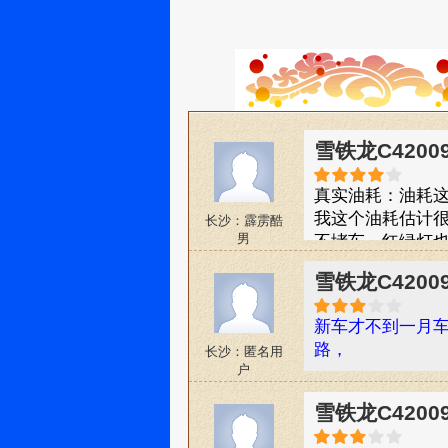
雪铁龙C4200
真实油耗：油耗
我这个油耗估计
长沙：霹雳酷
男
不堵车，红绿灯
内饰的科技感也比
雪铁龙C4200
超大的天窗，坐
腾都可以，把后
新车才不到一月车
的时候，小孩累
路，
长沙：匿名用
个！。
户
雪铁龙C4200