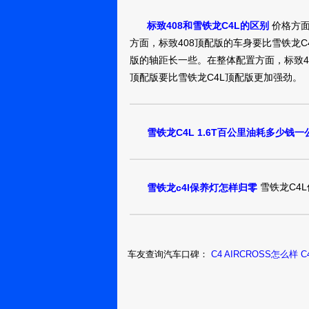
是目前雪铁龙WR
价格方面
标致408和雪铁龙C4L的区别
的、跟随勒布无敌
方面，标致408顶配版的车身要比雪铁龙C
本就无需多费口
版的轴距长一些。在整体配置方面，标致4
望，倒不是底盘
噪音，它的变速器
顶配版要比雪铁龙C4L顶配版更加强劲。
升16V的发动机，
自一体变速器与
门，没有所谓的
雪铁龙C4L 1.6T百公里油耗多少钱一
升。噪音处理得
地传入车内。特
容。曾经驾驶过速
雪铁龙C4
雪铁龙c4l保养灯怎样归零
在隔音方面还做得
纵然有着一流的
要命的是它的价格
甘娜2.0，价格
6气囊，配备了包
车友查询汽车口碑：
C4 AIRCROSS怎么样
C
但是它的竞争力仍