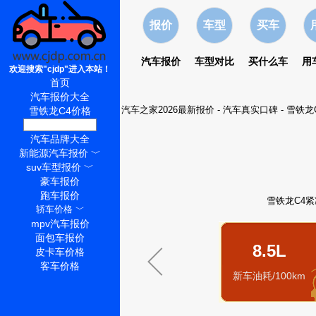
报价
车型
买车
汽车报价
车型对比
买什么车
用
欢迎搜索"cjdp"进入本站！
首页
汽车报价大全
汽车之家2026最新报价
-
汽车真实口碑
-
雪铁龙
雪铁龙C4价格
雪铁龙C4怎么样
汽车品牌大全
新能源汽车报价
﹀
suv车型报价
﹀
豪车报价
跑车报价
雪铁龙C4紧
轿车价格
﹀
mpv汽车报价
面包车报价
8.5L
皮卡车价格
客车价格
新车油耗/100km