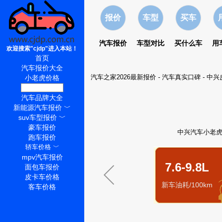
报价
车型
买车
汽车报价
车型对比
买什么车
用
欢迎搜索"cjdp"进入本站！
首页
汽车报价大全
汽车之家2026最新报价
-
汽车真实口碑
-
中兴
小老虎价格
小老虎怎么样
汽车品牌大全
新能源汽车报价
﹀
suv车型报价
﹀
豪车报价
中兴汽车小老虎皮
跑车报价
轿车价格
﹀
mpv汽车报价
7.6-9.8L
面包车报价
皮卡车价格
新车油耗/100km
客车价格