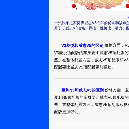
非常大，绝对是
太绕，基本上老
威志V52014
日，他都能为我
情况下，忍痛入
的便捷舒适。这
了五万多，真是很
真实油耗：油耗
对于车子外形的
一汽汽车之家提供威志V5汽车的优点和缺点
到单位也挺早的
耗8.3，还是蛮省
深圳：尝试性
目前还没发现过
升了，威志V5油耗、操控、性价比、动力、
掌握起来比驾校
梦。梦想不管大
的家用需求都能
心所欲了。总体
数使用公共交通
威志绝对威武。
啊！等哥们以后
威志V52014
价格方面，V
V3菱悦和威志V5的区别
哪一天拥有一辆
看。其他的配置
今年5月，家人帮
V3菱悦顶配版的车身要比威志V5顶配版
求的话，威志v5
真实油耗：目前共
志v5，买的是最
些。在整体配置方面，威志V5顶配版和V
以实用为主，过
上，现在下降了，
深圳：蓝颜色
的，看着觉得合
配版要比威志V5顶配版更加强劲。
是完全没有必要
的沙
1.5L 手动 标
平均油耗8.3，
普通家庭。对于
算是没少跑吧。简
的换代车型，威志V
威志V52014
武的，但是这款
采用了VCT-i智
价格方面，夏
车身的线条也比较
夏利N5和威志V5的区别
102马力；最大扭
真实油耗：油耗不
的尾灯组看起来简
夏利N5顶配版的车身要比威志V5顶配版
动力水平足以适
比较熟悉的车企
锦州：随枫而
V5的内饰做工比
些。在整体配置方面，威志V5顶配版和夏
的。威志V5的车
去
这座三线城市里，
满了立体感与层
配版更加强劲。
前排的空间驾驶
最多的，当然也
车一样，采用了较
较仓促。头部空
威志V52014
比较流畅（不至
线非常不错，但这
子，对于家用车的
经济实惠，比较