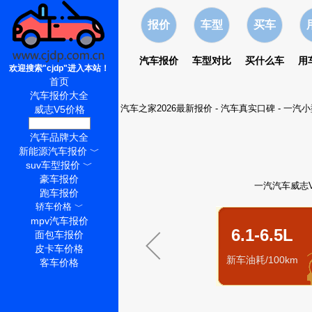
报价
车型
买车
汽车报价
车型对比
买什么车
用
欢迎搜索"cjdp"进入本站！
首页
汽车报价大全
汽车之家2026最新报价
-
汽车真实口碑
-
一汽小
威志V5价格
威志V5怎么样
汽车品牌大全
新能源汽车报价
﹀
suv车型报价
﹀
豪车报价
一汽汽车威志V
跑车报价
轿车价格
﹀
mpv汽车报价
6.1-6.5L
面包车报价
皮卡车价格
新车油耗/100km
客车价格