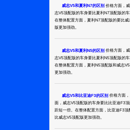
能算是差强人意，
前麦弗逊后扭力
真实油耗：1.5
大的，当然，还有
价格方面，威
威志V5和夏利N7的区别
间，，但这样的
的舒适性及整体
跑，大概要7个油
锦州：北漂的
然的，本次随枫车
志V5顶配版的车身要比夏利N7顶配版的
后备箱的空间并没
时候感觉心里没
鬼子
耗在6个多。，
威
大家选车有益！ 
在整体配置方面，夏利N7顶配版的要比威
力：威志V5配有V
灵便的目的。主被
油耗绝对能达到你
结合 前杠下沿一
了75kW/6000
版更加强劲。
威志V52014
EPS、ISO-F
经超出1.5L发
着感觉还是不错的
算是太大的小车
不错的。最后，综
价位同界别的小车
是大众的呢 现在
然威志V5有很多
真实油耗：一个小
到的职责，并没
的 只是内饰材料
的话，还是很不
我跑的路基本没有
锦州：大嘴男
的普通出行了。威
价格方面，威
威志V5和夏利N5的区别
款车只有手动档可
生
志V5各方面都是
本职工作，柔软
志V5顶配版的车身要比夏利N5顶配版的
2425(mm)，
么花里胡哨的外
尺寸的轮胎也用
在整体配置方面，夏利N5顶配版和威志V
还是顶腿的，得侧
威志V52014
在劣势了，它的入
一辆能为您省钱
后尾部 侧后45度
更加强劲。
在5万以下，这个
性价比不错，购
真实油耗：目前油
消朋友们如果只是
场保有量大，相
驶，所以油耗感
上海：雨天的
的空间还有配置
感谢观赏！
青草
后比较满意的一
任何压迫感，后
价格方面，
威志V5和比亚迪F3的区别
很杂，跑的里程也
个级别的小车能
面，威志V5顶配版的车身要比比亚迪F3
威志V52014
排量是1.5，而
细节上的不足，
距短一些。在整体配置方面，比亚迪F3顶
动机，在油耗方
比威志V5顶配版更加强劲。
买了就有点后悔
票都是报销的，
上海：有钱才
综合油耗也就是6