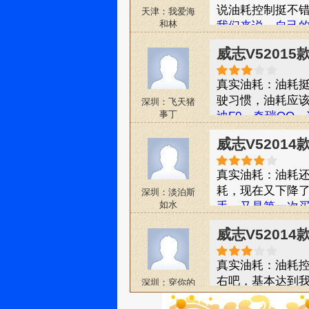
说油耗控制挺不
天津：我爱海
和林
我们来说，自己的
成为事业上的好
威志V52015
玩，威志V5拥有
料，让家人乘坐
真实油耗：油耗
算得上内外兼修
驶习惯，油耗应
深圳：飞天猪
事丁
迪F0，奇瑞QQ
价位都差不多，
威志V52014
决定买威志V5，
不错，内饰做工
真实油耗：油耗还
但总体来说要比
耗，现在又下降了
深圳：淡泊斯
没多大区别，看
如水
手，又是第一次
谅。也是自己对
威志V52014
识，所以只好随
水准真是各种羡
真实油耗：油耗控
人。言归正传，
右吧，基本达到
深圳：穿你的
家实在太远了，每
衣当拥抱
不是什么高档车
忙洗簌一下就得