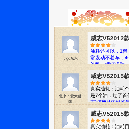
威志V52012
油耗还可以，1档
常发动不着车，4
：gd东东
饰乱。螺钉松动，
威志V52015
真实油耗：油耗
是7个油，过了首
北京：爱大哲
妞
志V5产品内涵的
威志V5既是家中
威志V52015
好帮手，宜家宜商
伙伴。不过五六
真实油耗：油耗目
就行了，我反正