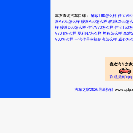
是硬道理
的，而且驾驶习
耗表现，已经很
威志V52014
车友查询汽车口碑：
解放T90怎么样
佳宝V80
派A70E怎么样
骏派A50怎么样
骏派CX65怎
真心想买个五万
样
骏派D60怎么样
佳宝V70怎么样
佳宝T50
被黑的评论，现
V70 Ⅱ怎么样
夏利N7怎么样
坤程怎么样
森雅S
上海：缘来是
你a3319
V80怎么样
一汽佳星幸福使者怎么样
威姿怎
姐们帮忙，开过的说
家，好人一生平
威志V52014
喜欢汽车之家
真实油耗：这车真
7个油，真的挺不
成都：你是谁
欢迎搜索“cj
别惹我
买车也算是一件大
这些都看了，价
汽车之家2026最新报价
www.cj
威志V52014
挑来挑去，越挑越
那做工了，做工
真实油耗：油耗挺
油，很满意。，
选
长沙：一诺可
乐
和别克凯越这四
了。后来某个阳
威志V52014
利N7，那家4S