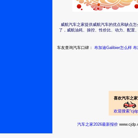
我了10亿美元零
威航2014款 
真好!言归正传,
吧，我当时就火
还行，都很好，但
还什么尼玛空气
威航汽车之家提供威航汽车的优点和缺点怎
北京：
换上BYD的底盘和
了，威航油耗、操控、性价比、动力、配置
w33333333
威航2014款 
车友查询汽车口碑：
布加迪Galibier怎么样
布
吗的 本来家里拖
往田里一放车尾连
北京：我心不
死
拉机够力 吗的垃
300000匹马力
威航2010款 1
喜欢汽车之家
车好，开了一天
态度也好，耐心
北京：whl四
欢迎搜索“cj
十不惑
个！给个好评！全
汽车之家2026最新报价
www.cj
威航2010款 1