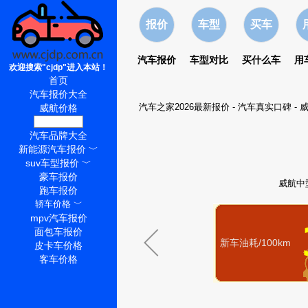
报价
车型
买车
汽车报价
车型对比
买什么车
用
欢迎搜索"cjdp"进入本站！
首页
汽车报价大全
汽车之家2026最新报价
-
汽车真实口碑
-
威航价格
威航怎么样
汽车品牌大全
新能源汽车报价
﹀
suv车型报价
﹀
豪车报价
威航中
跑车报价
轿车价格
﹀
mpv汽车报价
面包车报价
新车油耗/100km
皮卡车价格
客车价格