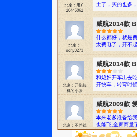
土了，买的也多
北京：用户
10445861
威航2014款 
什么都好，就是费
太费电了，开不
北京：
sony0273
威航2014款 
和媳妇开车出去
开快车，转弯时
北京：开拖拉
机的小张
威航2009款
本来老爹准备给我
也能飞,全家商量
北京：不差钱
然家里不差这几个