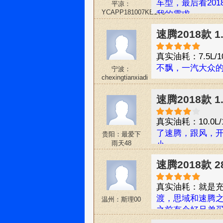
车型，最后看20
平凉：
YCAPP181007KE1Y5
我的需求。
速腾2018款 
真实油耗：7.5L/1
不飘，一汽大众
宁波：
chexingtianxiadi
速腾2018款 
真实油耗：10.0L/
了速腾，跟风，开
贵阳：最爱下
雨天48
小
速腾2018款 
真实油耗：就是
渡，思域和速腾
温州：斯理00
之前有个好兄弟买
牌，开久了很久