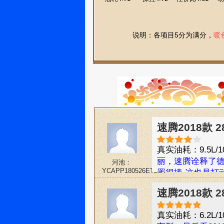
说明：各项目5分为满分，
暖
速腾2018款 
真实油耗：9.5L/1
丽，速腾诠释了
河池：
YCAPP180526ETLGY
置很捧 这也是打
错，正如大家所说
速腾2018款 
腾）已从一刻开
真实油耗：6.2L/1