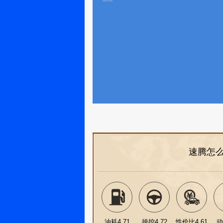
速腾怎
油耗4.71
操控4.72
性价比4.61
动