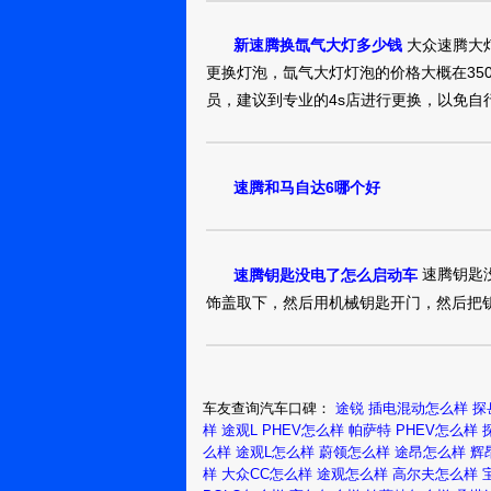
舒适性是和包裹
长途行驶时也不会
吉安：燕风骑
大众速腾大
新速腾换氙气大灯多少钱
士
一种坐在沙发上
更换灯泡，氙气大灯灯泡的价格大概在35
速腾2018款 
员，建议到专业的4s店进行更换，以免自
真实油耗：8.0L/1
一算价格差不多
北京：feigch
速腾和马自达6哪个好
还有后备箱比较
速腾2018款 
速腾钥匙
速腾钥匙没电了怎么启动车
真实油耗：7.0L/1
饰盖取下，然后用机械钥匙开门，然后把
不好，就在隔壁
东莞：lxc小
春
舒适跟速腾价格
速腾2018款 
车友查询汽车口碑：
途锐 插电混动怎么样
探
样
途观L PHEV怎么样
帕萨特 PHEV怎么样
真实油耗：油耗
么样
途观L怎么样
蔚领怎么样
途昂怎么样
辉
从安全配置、用
南通：牛奶配
样
大众CC怎么样
途观怎么样
高尔夫怎么样
咖喱
格在哪儿放着，