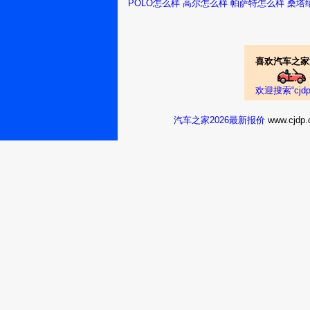
POLO怎么样
高尔怎么样
帕萨特怎么样
桑塔
速腾2018款 
真实油耗：6.0L/1
喜欢汽车之家
选择速腾是不错
沧州：张红玉
18630718070
欢迎搜索“cj
速腾2018款 
汽车之家2026最新报价
www.cj
真实油耗：我提车
错的了。，
速腾
南通：用户
10837444
较大、价格也比
速腾2018款 
真实油耗：6.9L/1
有一次出门开始
九江：乐爷
l3q76u
那感觉完全不一
彻彻底底的变成
速腾2018款 