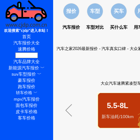
报价
车型
买车
汽车报价
车型对比
买什么车
用
欢迎搜索"cjdp"进入本站！
首页
汽车报价大全
汽车之家2026最新报价
-
汽车真实口碑
-
大众
速腾价格
速腾怎么样
汽车品牌大全
新能源汽车报价
﹀
suv车型报价
﹀
豪车报价
大众汽车速腾紧凑型车油耗
跑车报价
轿车价格
﹀
mpv汽车报价
5.5-8L
面包车报价
皮卡车价格
新车油耗/100km
客车价格