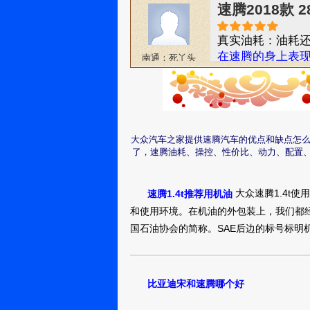
速腾2018款 
德系大众做的好，
瘪的捷达车，虽
真实油耗：油耗
完整的结构，这
在速腾的身上表
南通：死丫头
性是非常棒的，
还不给我挣钱
置相较于同价位
天开车，难免会
去
用性，这方面大
速腾2018款 
好，综合这三点，
真实油耗：6.5L/1
大众汽车之家提供速腾汽车的优点和缺点怎么
特，探歌，比较
临沂：卢振钦
了，速腾油耗、操控、性价比、动力、配置
速腾2018款 
大众速腾1.4t
速腾1.4t推荐用机油
和使用环境。在机油的外包装上，我们都经常
稳重、省油、舒
国石油协会的简称。SAE后边的标号标明
游、购物都方便
南通：胖子你
又偷吃了
速腾2018款 
比亚迪宋和速腾哪个好