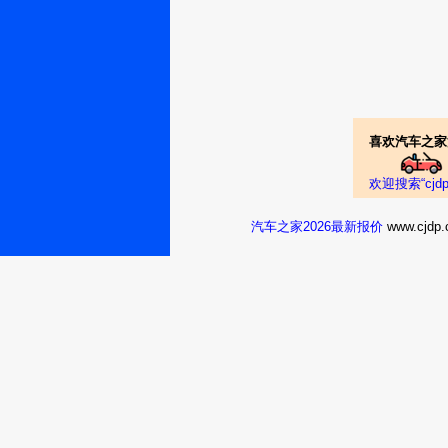
活16
瑞迈2016款 
真实油耗：跑了快三
体很满意。车型
商丘：刘木子
0612
油耗6.8-7.
喜欢汽车之家
比五环少一环，
瑞迈2016款 
欢迎搜索“cj
真实油耗：油耗挺
汽车之家2026最新报价
www.cj
就2挡和4挡脱档
凉山：
lizhengcong
瑞迈2016款 
真实油耗：还没过
济实用行皮卡。
济宁：gpy豫
米
瑞迈2016款 