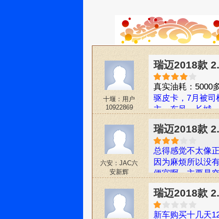
瑞迈2018款 
真实油耗：5000
驱皮卡，7月被司
十堰：用户
10922869
主，东风，长城
了，选中这款，
瑞迈2018款 
但是也要看对眼
要，为了测试一下
总得感觉不太像正
公里，（这里加
因为麻烦所以没
六安：JAC六
勤检查,我相信这
安新辉
便宜啊，主要是
了，回头比较下
瑞迈2018款 
新车购买十几天1