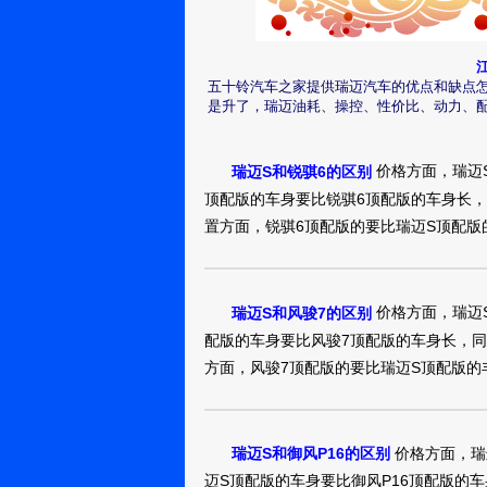
瑞迈2016款
真实油耗：7.0L/1
五十铃汽车之家提供瑞迈汽车的优点和缺点
主，总的来说确
南宁：我的歌
是升了，瑞迈油耗、操控、性价比、动力、
声里39
发动机也是号称3
信赖五十铃。
瑞迈2016款
价格方面，瑞迈
瑞迈S和锐骐6的区别
顶配版的车身要比锐骐6顶配版的车身长，
车买回来己开了
置方面，锐骐6顶配版的要比瑞迈S顶配版
下，时逄冬季我加
南宁：山野农
家
路上只要舍得给油
空间大，配置好
瑞迈2016款 
价格方面，瑞迈
瑞迈S和风骏7的区别
四驱柴油SUV要
配版的车身要比风骏7顶配版的车身长，同
真实油耗：4-5
方面，风骏7顶配版的要比瑞迈S顶配版的
MAX,去店了解
南宁：黎萍萍
88
款，外援太丑了，
错，也是五十铃的
瑞迈2016款 
价格方面，瑞
瑞迈S和御风P16的区别
还不错，毕竟也
迈S顶配版的车身要比御风P16顶配版的
非常棒，有点超