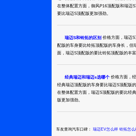
2017年10月1
在整体配置方面，御风P16顶配版和瑞迈
码发动机转速30
重庆：用户
要比瑞迈S顶配版更加强劲。
10534805
响仪表没有任何
时发动机熄火后
瑞迈2018款 
最后又叫拖车拖到
价格方面，瑞迈S
瑞迈S和铃拓的区别
间发动机燃烧室
真实油耗：8.0L/1
动机抱死，涡轮
配版的车身要比铃拓顶配版的车身长，但
虎，中和下来，
滨州：QS48
车看是老牌子，
面，瑞迈S顶配版的要比铃拓顶配版的丰
平台能解决，导
发动机散热水管
瑞迈2016款 
价格方面，经
经典瑞迈和瑞迈s选哪个
这皮卡太肉了，小
经典瑞迈顶配版的车身要比瑞迈S顶配版
升，245的宽胎
滨州：
在整体配置方面，瑞迈S顶配版的要比经
13992455611
680，一个优点
版更加强劲。
咋拉四桶油上山呢
瑞迈2016款 
不到8个油这2，8
真实油耗：5.8L/1
车友查询汽车口碑：
瑞迈EV怎么样
铃拓怎么
性价比好
商丘：简单生