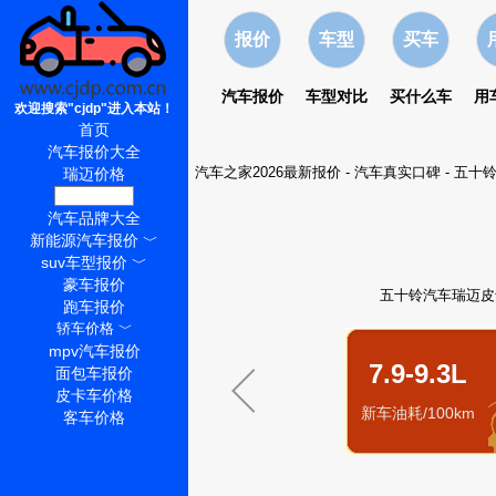
报价
车型
买车
汽车报价
车型对比
买什么车
用
欢迎搜索"cjdp"进入本站！
首页
汽车报价大全
汽车之家2026最新报价
-
汽车真实口碑
-
五十
瑞迈价格
瑞迈怎么样
汽车品牌大全
新能源汽车报价
﹀
suv车型报价
﹀
豪车报价
五十铃汽车瑞迈皮卡油
跑车报价
轿车价格
﹀
mpv汽车报价
7.9-9.3L
面包车报价
皮卡车价格
新车油耗/100km
客车价格