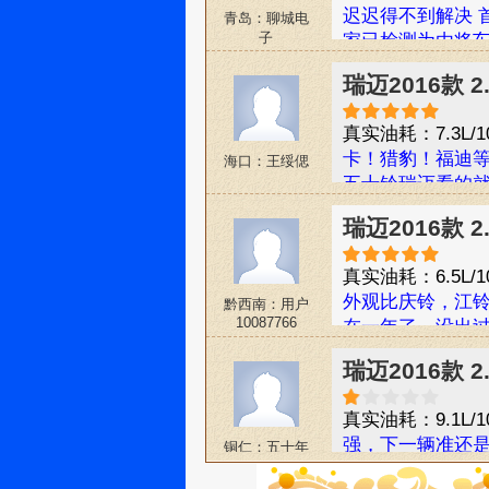
迟迟得不到解决 
青岛：聊城电
子
家已检测为由将车
噪音 冷却液水壶
瑞迈2016款 
间就好了 可是到
也开始漏油 新购
真实油耗：7.3L/1
厂家客服每次都是
卡！猎豹！福迪
海口：王绥偲
题一直逃避不能认
五十铃瑞迈看的
瑞迈2016款
真实油耗：6.5L/1
外观比庆铃，江铃
黔西南：用户
10087766
在一年了，没出
瑞迈2016款 
真实油耗：9.1L/1
强，下一辆准还
铜仁：五十年
还久