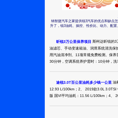
锐32016款 
真实油耗：7.1L/1
纳智捷汽车之家提供锐3汽车的优点和缺点
饰风格，更重要
上海：
升了，锐3油耗、操控、性价比、动力、配置
hmc_15800790089o
些,高速大概每公
锐32016款 1
斯柯达昕锐的3
昕锐3万公里保养项目
油滤芯、手动变速箱油、润滑系统清洗保
真实油耗：10.0L/
用汽油清净剂、11项常规免费检测。保养
S5海马福美来7座
惠州：糊涂団
30分钟，空调系统养护需时：10分钟，洗车
锐32016款 1
油耗
途锐3.0T百公里油耗多少钱一公里
真实油耗：油耗
12.93 L/100km；2、 2019款3.0L 3.0T
说这个车是比较满
烟台：用户
版 国VI平均油耗：11.56 L/100km；4、 2
10209846
比较高，外观一
较舒服，空间也
锐32016款 1
的地方，过一段