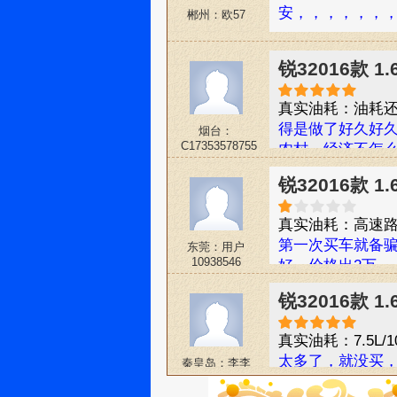
安，，，，，，，
郴州：欧57
锐32016款 1
真实油耗：油耗还
得是做了好久好
烟台：
C17353578755
农村，经济不怎
钱给我，我经过
锐32016款 
了家里人遇到紧
走的旅行，，所以
真实油耗：高速路
看性能、动力、
第一次买车就备
东莞：用户
对于车子本身，
10938546
好。价格出2万。
油耗低（自己养
锐32016款 1
真实油耗：7.5L/1
太多了，就没买
秦皇岛：李李
李群