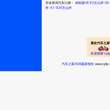
真实油耗：6.5L/1
车友查询汽车口碑：
纳智捷U5 EV怎么样
U5
样
大7 SUV怎么样
家人坐在车里一
秦皇岛：说的
大实话
锐32016款 1
真实油耗：10.5L/
多看看，前面不
合肥：夜宵鸡
喜欢汽车之家
翅膀
欢迎搜索“cj
锐32016款 
汽车之家2026最新报价
www.cj
真实油耗：油耗有
上下班有的时候
合肥：用户
10324077
在忙记得常去体
点，累了就歇歇
下，享受一下被
吧！所以亲们不
要在抱怨声音是
下，他跑了多远