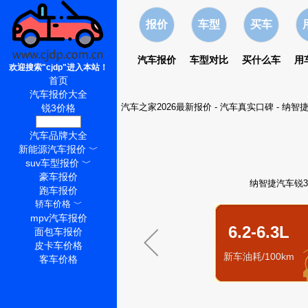
报价
车型
买车
汽车报价
车型对比
买什么车
用
欢迎搜索"cjdp"进入本站！
首页
汽车报价大全
汽车之家2026最新报价
-
汽车真实口碑
-
纳智
锐3价格
锐3怎么样
汽车品牌大全
新能源汽车报价
﹀
suv车型报价
﹀
豪车报价
纳智捷汽车锐3
跑车报价
轿车价格
﹀
mpv汽车报价
6.2-6.3L
面包车报价
皮卡车价格
新车油耗/100km
客车价格