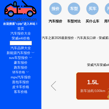
报价
车型
买车
汽车报价
车型对比
买什么车
用
欢迎搜索"cjdp"进入本站！
首页
汽车报价大全
汽车之家2026最新报价
-
汽车真实口碑
-
荣威紧
荣威ei6价格
荣威ei6怎么样
汽车品牌大全
新能源汽车报价
﹀
suv车型报价
﹀
豪车报价
荣威汽车荣威e
跑车报价
轿车价格
﹀
mpv汽车报价
1.5L
面包车报价
皮卡车价格
新车油耗/100km
客车价格