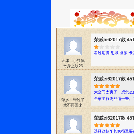
荣威ei62017款 
看过迈腾 思域 凌派 
天津：小猪佩
奇身上纹26
荣威ei62017款 
大空间太爽了，想怎么
全家出行更舒适一些。
萍乡：错过了
就不再回来
荣威ei62017款 
选择这款车其实很重要