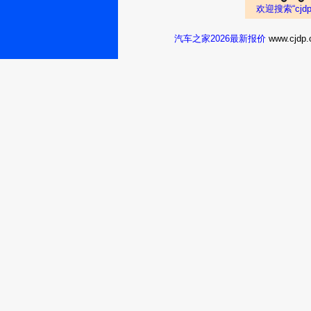
最初比较了几款车型，
欢迎搜索“cj
分方便
烟台：最后的
汽车之家2026最新报价
www.cj
最后渴望变成
天使
荣威ei62017款 
之所以选择这款车主要
整体感觉还是非常不错
大连：中国大
象
荣威ei62017款 
当初就是看中什么荣威
深圳：花落满
城
荣威ei62017款 
说实话比想象的好一些
上海：长空碧