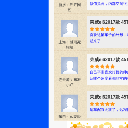
颜值挺高，内部空间很
新乡：邦卉园
艺
荣威ei62017款 
喜欢这辆车子的外形，
起来了
上海：魅雨死
招胰
荣威ei62017款 
自己平常喜欢打扮的帅
从哪个角度看都非常的
连云港：东雅
小卢
荣威ei62017款 
这车配置无敌了，远程
莆田：各家脱