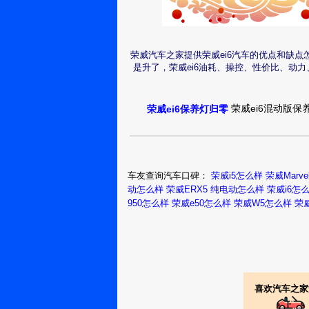
荣威ei62017款 
空间够用，一家三口也
荣威汽车之家提供荣威ei6汽车的优点和缺
上海：俺第二
是升了，荣威ei6油耗、操控、性价比、动
个爹钦的霖
荣威ei62017款 
荣威ei6混动版保
荣威ei6保养灯归零
这么漂亮的车生怕被别
衡阳：会氽小
丸子
车友查询汽车口碑：
荣威i5怎么样
荣威Marve
动怎么样
荣威ERX5 纯电动怎么样
荣威i6怎
荣威ei62017款 
950怎么样
荣威e50怎么样
荣威W5怎么样
荣
之所以选择这款车主要
整体感觉还是非常不错
新余：天堂的
水
荣威ei62017款 
喜欢汽车之家