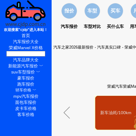
报价
车型
买车
汽车报价
车型对比
买什么车
用
欢迎搜索"cjdp"进入本站！
首页
汽车报价大全
汽车之家2026最新报价
-
汽车真实口碑
-
荣威中
荣威Marvel X价格
荣威Marvel X怎么样
汽车品牌大全
新能源汽车报价
﹀
suv车型报价
﹀
豪车报价
跑车报价
荣威汽车荣威Ma
轿车价格
﹀
mpv汽车报价
面包车报价
皮卡车价格
新车油耗/100km
客车价格