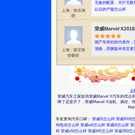
无敌的配置，吊打无数
以后的产能怎么样
上海：快乐淘
吧
荣威Marvel X2
国产车绝对的代表作，
顶级，四驱版本肯定更
上海：陈宝珠
纱鼗技
上
荣威汽车之家提供荣威Marvel X汽车的
降了还是升了，荣威Marvel X油耗、操
Ma
车友查询汽车口碑：
荣威i5怎么样
荣威RX8
纯电动怎么样
荣威ei6怎么样
荣威i6怎么样
荣
样
荣威e50怎么样
荣威W5怎么样
荣威350怎