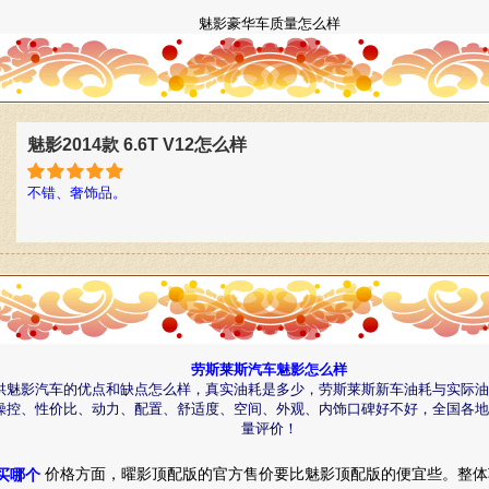
魅影豪华车质量怎么样
魅影2014款 6.6T V12怎么样
不错、奢饰品。
劳斯莱斯汽车魅影怎么样
供魅影汽车的优点和缺点怎么样，真实油耗是多少，劳斯莱斯新车油耗与实际油
操控、性价比、动力、配置、舒适度、空间、外观、内饰口碑好不好，全国各地
量评价！
价格方面，曜影顶配版的官方售价要比魅影顶配版的便宜些。整体
买哪个