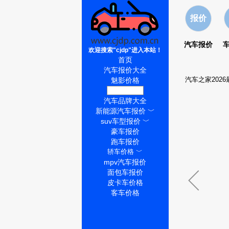
报价
汽车报价
欢迎搜索"cjdp"进入本站！
首页
汽车报价大全
汽车之家202
魅影价格
魅影怎么样
汽车品牌大全
新能源汽车报价
﹀
suv车型报价
﹀
豪车报价
跑车报价
轿车价格
﹀
mpv汽车报价
面包车报价
皮卡车价格
客车价格