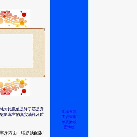
耗对比数值是降了还是升
汇率换算
魅影车主的真实油耗及质
工资查询
单机游戏
爱博德
车身方面，曜影顶配版