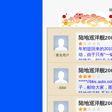
陆地巡洋舰200
年初提回来的20
动，由于只有“一
：匿名用户
的地方，约1个小
检查了一下，车本
陆地巡洋舰200
线电信号干扰所
比如电信大楼附
*****//bbs.auto
多这款车都有这问
子，献给大家，图
：0069
不知道这些人是
陆地巡洋舰 系列
都不敢开车出去
着长安之星去西
外，听4s的人说
陆地巡洋舰2007
*****//****xici
停在一起，当一
06-29 16:38 