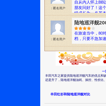
（这点没亲身体
自从内人怀上BB
干扰引起的，并
朋友问好了！这
：匿名用户
是多发动几次。
经成长为一名基
是我的问题了，
庭带来太多的便
有就是客服，真
陆地巡洋舰2007
劳顿，我也省了
解释不满意，要
小波让我当天及
并问我稍后给我
在旅途当中，80
则她可能已经瘫
话，僵持了大概1
档，只要不急加速
：匿名用户
这一年，一共两
话就撂了，分明
都不严重，都是我
田车的各位，买
好像8折不到，共3
而不能发动的事
前几天回成都老家
高速上最高开到了1
并论，我也没怎
一
前段时间，发现右
丰田汽车之家提供陆地巡洋舰汽车的优点和
拨，听说不会爆
还是升了，陆地巡洋舰油耗、操控、性价比
去补一下，安全
源:汽车之家论坛
丰田红杉和陆地巡洋舰对比