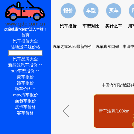
报价
车型
买车
汽车报价
车型对比
买什么车
用
欢迎搜索"cjdp"进入本站！
首页
汽车报价大全
汽车之家2026最新报价
-
汽车真实口碑
-
丰田中
陆地巡洋舰价格
陆地巡洋舰怎么样
汽车品牌大全
新能源汽车报价
﹀
suv车型报价
﹀
豪车报价
跑车报价
丰田汽车陆地巡洋舰
轿车价格
﹀
mpv汽车报价
面包车报价
皮卡车价格
新车油耗/100km
客车价格