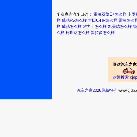
车友查询汽车口碑：
雷凌双擎E+怎么样
卡罗
样
威驰FS怎么样
丰田C-HR怎么样
雷凌怎么
样
威驰怎么样
雅力士怎么样
凯美瑞怎么样
锐
么样
柯斯达怎么样
普拉多怎么样
喜欢汽车之家
欢迎搜索“cj
汽车之家2026最新报价
www.cj