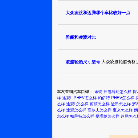
真实油耗：6.5L/1
征服了，颜值高
通辽：一支笔
大众凌渡和迈腾哪个车比较好一点
的开心
比较宽，后排三
凌渡2018款 
雅阁和凌渡对比
真实油耗：7.0L/1
最后就是被她的
通辽：一生平
安天天开心
大众凌渡轮胎价格顶配
凌渡轮胎尺寸型号
凌渡2018款 
真实油耗：7.5L/1
外表没有凌渡的
通辽：一年又
车友查询汽车口碑：
途锐 插电混动怎么样
探
一年年年有今
欢凌渡这种与众不同
样
途观L PHEV怎么样
帕萨特 PHEV怎么样
日
么样
途观L怎么样
蔚领怎么样
途昂怎么样
辉
凌渡2017款 
么样
途观怎么样
高尔夫怎么样
宝来怎么样
朗
怎么样
帕萨特怎么样
桑塔纳怎么样
速腾怎么
真实油耗：10.0L/
智，最后还是看
温州：
YCAPP180522ARJBA