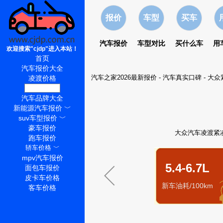
报价
车型
买车
汽车报价
车型对比
买什么车
用
欢迎搜索"cjdp"进入本站！
首页
汽车报价大全
汽车之家2026最新报价
-
汽车真实口碑
-
大众
凌渡价格
凌渡怎么样
汽车品牌大全
新能源汽车报价
﹀
suv车型报价
﹀
豪车报价
大众汽车凌渡紧凑
跑车报价
轿车价格
﹀
mpv汽车报价
5.4-6.7L
面包车报价
皮卡车价格
新车油耗/100km
客车价格