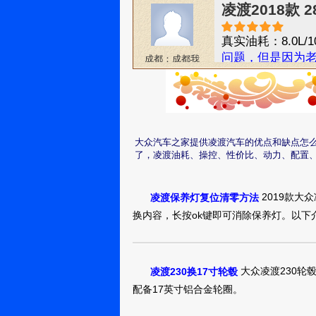
凌渡2018款 
真实油耗：8.0L/1
问题，但是因为
成都：成都我
爱我家
看过很久，外观
么多
凌渡2018款 
真实油耗：5.6L/1
大众汽车之家提供凌渡汽车的优点和缺点怎
爽，动力方面其
深圳：小菜要
了，凌渡油耗、操控、性价比、动力、配置
上天
凌渡2018款 
2019款大
凌渡保养灯复位清零方法
换内容，长按ok键即可消除保养灯。以下
真实油耗：8.0L/1
了大众这个牌子
济宁：爱君威
武
大众凌渡230轮毂使
凌渡230换17寸轮毂
凌渡2018款 
配备17英寸铝合金轮圈。