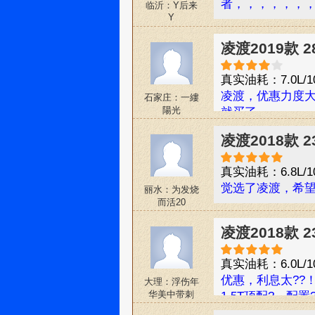
者，，，，，，
临沂：Y后来
Y
凌渡2019款 
真实油耗：7.0L/1
凌渡，优惠力度
石家庄：一縷
陽光
就买了。
凌渡2018款 
真实油耗：6.8L/1
觉选了凌渡，希
丽水：为发烧
而活20
凌渡2018款 
真实油耗：6.0L/1
优惠，利息太??！
大理：浮伤年
华美中带刺
1.5T顶配?，配