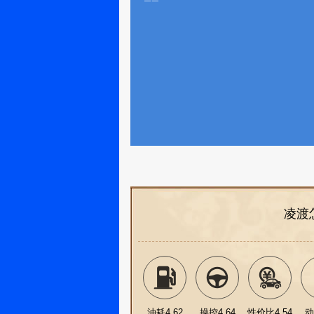
凌渡
油耗4.62
操控4.64
性价比4.54
动