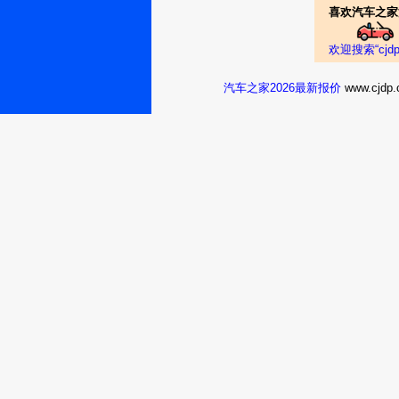
喜欢汽车之家
凌渡2018款 
欢迎搜索“cj
真实油耗：5.6L/1
汽车之家2026最新报价
www.cj
口才发现店搬走
上饶：领跑魅
力男
车，就是考虑太
哈。开起来很有
凌渡2018款 
隔壁邻居买了一
摆在那里呢。个
真实油耗：5.0L/1
认为性价比还可
安庆：张一别
经年
凌渡2018款 
真实油耗：7.4L/1
选择了大众，车
铜仁：稀罕你
的等待
有后悔选择了凌
凌渡2018款 