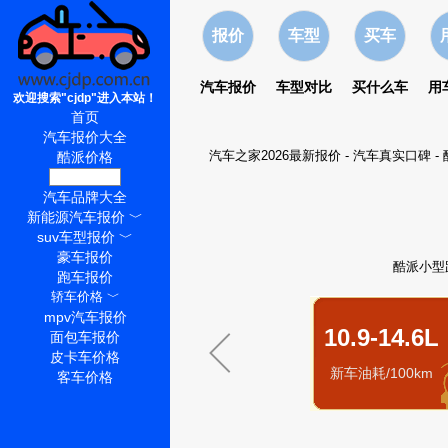
报价
车型
买车
汽车报价
车型对比
买什么车
用
欢迎搜索"cjdp"进入本站！
首页
汽车报价大全
汽车之家2026最新报价
-
汽车真实口碑
-
酷派价格
酷派怎么样
汽车品牌大全
新能源汽车报价
﹀
suv车型报价
﹀
豪车报价
酷派小型
跑车报价
轿车价格
﹀
mpv汽车报价
10.9-14.6L
面包车报价
皮卡车价格
新车油耗/100km
客车价格