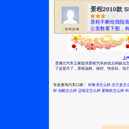
发现，加速时，
如果是电脑板问
景程2010款 
直接去4S，一看
了，转速波动稍
做了。。。。。
启动车子问题依旧
景程不断给我惊喜
以有一个缸是不
天，但目前无收到
公里数看下图，有
：金色未来
机舱倒是洗的很干
枪一直加到跳枪
加油站的同一个
景程2010款 
对38.69升跑了5
手动的差不多了
上
流水帐：提车，自
开车是否费油,关
雪佛兰汽车之家提供景程汽车的优点和缺点
了今天，总共跑了
：梓涵爸
就不放,不走就猛
了还是升了，景程油耗、操控、性价比、动
第二次14日加了2
就可以跑得快,而
跑了630）。准备
这样就可以让油能
景程2013款 1
车友查询汽车口碑：
科鲁泽怎么样
沃兰多怎
46.8L，没法
机与波箱之间连接
样
创酷怎么样
迈锐宝怎么样
爱唯欧怎么样
科
耗：（380200）/6
轻加点油,车子就
2010年10月购
油表报警，里程表6
起来,还会感受到
常，无任何毛病
：西部老狼
吧，总共77L77/
慢加,保持车辆匀
除不可计及不准
参考。序燃油价格
景程2013款 1
（升/元）（Km）（升