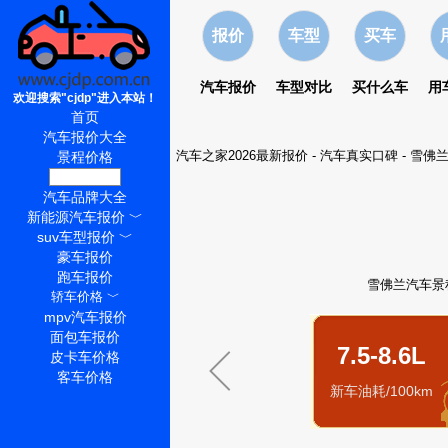
报价
车型
买车
汽车报价
车型对比
买什么车
用
欢迎搜索"cjdp"进入本站！
首页
汽车报价大全
汽车之家2026最新报价
-
汽车真实口碑
-
雪佛
景程价格
景程怎么样
汽车品牌大全
新能源汽车报价
﹀
suv车型报价
﹀
豪车报价
跑车报价
雪佛兰汽车景
轿车价格
﹀
mpv汽车报价
面包车报价
7.5-8.6L
皮卡车价格
客车价格
新车油耗/100km