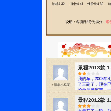
油耗4.32
操控4.41
性价比4.39
动
说明：各项目5分为满分，
暖
景程2013款 1
我的车，2008年
了三副了，现在
：深圳小马哥
的金属摩擦声，一路
里又这样，又得
景程2012款 
本人强调绝对没
特嘀咕。还有驾