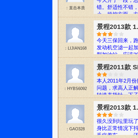
今天开了一段，总
升，有时就比较
错。舒适性不错
：直击本质
玻璃。唉。娶了
小。操控方面，
不好。。。。来源
惠3000,不过要
景程2013款 1
卡汽车俱乐部
今天三保回来，
发动机空滤一起
：LIJIAN168
型加油站，应该2
换掉了左前玻璃
景程2011款 
觉空调口有异味
瓶空调清洗泡沫
本人2011年2月
芯，将空调管道
问题，求高人正解
：HYBS6092
０多块大洋呀（
转速表指针一下子窜
就感哦。唉要是
转，再降至800
钱钱呀来源:爱卡
景程2013款 1
分半钟后，发动机
异样。一开始以为
很久没到坛里玩
门有点脏。花了几
身比正常情况下
：GAO328
毛病依旧。又连
毛病着车。。。
把车再次开到4S