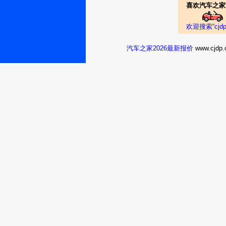
2、6.7314.86/1
喜欢汽车之家
雪佛兰新景程亦
磨合期.4、6.7314
奏的城市节拍，
：TRCT
6.7322.29/1503
欢迎搜索“cj
多的准车主在选
途285Km市区磨合期
要能兼顾商务用
汽车之家2026最新报价
7.3113.68/1001
www.cj
景程2011款 
考量这类中级家
郊212Km市区磨合期1
体，展现出商务
磨合期11、7.171
车子不错，我很
车身和最长的轴距
动，原地热车5分钟12
漏，郁闷
：秦浩家长
容积，单就空间
7.4126.99/2003
系品牌宽大稳重
市区15、7.8912.6
乘水平。接待客
加燃油清洁剂。17、7.
景程2012款 
青，放个小车烧
7.1114.06/1001
作为一款出色的
市区20、6.7829.5/
开了3年多的车，
的道理相信每个
国道103Km市区22、7
不敢怎么开其他都
：王biang
相同的1.8LEc
7.5113.32/1001
新、科鲁兹之后上
7.3754.28/40
降低了10%，其
景程2013款 
１００Ｋｍ来源:
到105kW（14
气发动机中，处于
费油 不要买
S6手自一体变速
：小凤集村