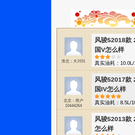
风骏52018款
国V怎么样
淮北：大川01
真实油耗：10.0L/
不买了换别的1234
风骏52017款
国IV怎么样
北京：用户
真实油耗：8.5L/1
10444264
端大气上当次，选
风骏52013款
怎么样