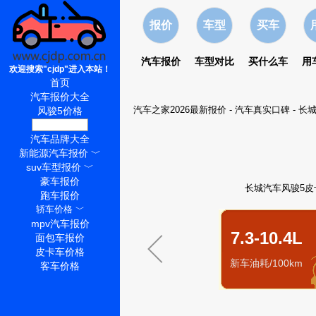
报价
车型
买车
汽车报价
车型对比
买什么车
用
欢迎搜索"cjdp"进入本站！
首页
汽车报价大全
汽车之家2026最新报价
-
汽车真实口碑
-
长
风骏5价格
风骏5怎么样
汽车品牌大全
新能源汽车报价
﹀
suv车型报价
﹀
豪车报价
长城汽车风骏5皮卡
跑车报价
轿车价格
﹀
mpv汽车报价
7.3-10.4L
面包车报价
皮卡车价格
新车油耗/100km
客车价格