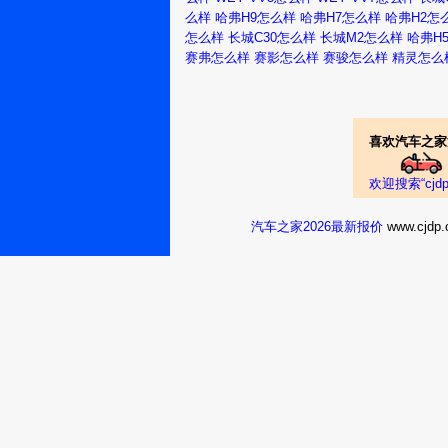
亚病毒
1.2吨，重车1
么样
哈弗H9怎么样
哈弗H7怎么样
哈弗H2怎
可受罪了，到现在
怎么样
长城C30怎么样
长城M2怎么样
哈弗H
风骏52013款
置上说是GW2.8T
赛弗怎么样
赛影怎么样
赛骏怎么样
精灵怎么
怎么样
贵阳：
真实油耗：7.5L/1
ZYP1334811079
喜欢汽车之家
卡，从多方面考
风骏52013款
欢迎搜索“cj
怎么样
汽车之家2026最新报价
www.cj
贵阳：超级宝
半年后到现在就一
马7785
多会突然制动熄火
办法查不到原因
风骏52013款
啊。
怎么样
巴中：向右不
真实油耗：10.0L/
弃
点，这车绝对15
剔，换过6个盆油
风骏52012款 