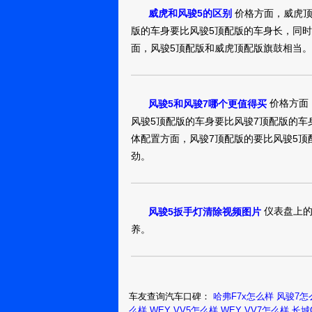
是，人都是将心
价格方面，威虎顶
威虎和风骏5的区别
的对待你！！
通化：哈工大
真实油耗：7.0L/1
版的车身要比风骏5顶配版的车身长，同
集团
稳重的技术！当时
面，风骏5顶配版和威虎顶配版旗鼓相当
贵！
风骏52013款
怎么样
价格方面
风骏5和风骏7哪个更值得买
通化：南苑大
安全系数太低，里
风骏5顶配版的车身要比风骏7顶配版的车
王6491
体配置方面，风骏7顶配版的要比风骏5顶
劲。
风骏52012款
怎么样
通化：张立虎
仪表盘上的
风骏5扳手灯清除视频图片
新车就方向跑偏
去在开着看，五
养。
看，不行下次保
风骏52013款
怎么样
车友查询汽车口碑：
哈弗F7x怎么样
风骏7怎
通化：西伯利
14年1月16日购
么样
WEY VV5怎么样
WEY VV7怎么样
长城