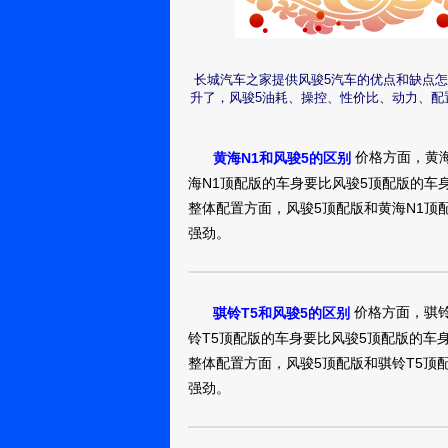
一不好就是钢板
风骏52015款
怎么样
长城汽车之家提供风骏5汽车的优点和缺点
贵阳：箬水中
升了，风骏5油耗、操控、性价比、动力、配
皮卡是汽车市场的
轿车车头和驾驶
轿车般的舒适性
风骏52013款
价格方面，黄海
黄海N1和风骏5的区别
面的能力还强。
怎么样
海N1顶配版的车身要比风骏5顶配版的车
一直来也是不错
整体配置方面，风骏5顶配版和黄海N1顶
买车之前也去看
贵阳：我爱看
之前在选车的时
强劲。
了价格，在4S店
汽车9457
我个人很喜欢风
观吸引了我的眼
情，就毫不犹豫
风骏52013款
面，配置了收音
病也没有的，就
等等比较实用的
价格方面，骐铃
骐铃T5和风骏5的区别
怎么样
行，不巧的是，
足家用和商用，动
铃T5顶配版的车身要比风骏5顶配版的车
不知道咋办了。
起步和加速方面
济南：
真实油耗：7.2L/1
整体配置方面，风骏5顶配版和骐铃T5顶
售员冒雨来找我，
YCAPP171028CDDOY
的助力，可以轻
接下手了！熟门
强劲。
话，给那个打电
置了绳子的挂钩
风骏52017款
还给小孩买的吃
看。。。。。。 
是让论坛上的东
国IV怎么样