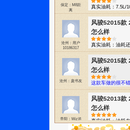
保定：M8距
真实油耗：7.5L/1
离
看，配置不错，
物空间太少，全
风骏52015款
看不见，只能摸
怎么样
沧州：用户
真实油耗：油耗
10186317
错，外形不算难
以后耐用程度怎
风骏52015款
怎么样
沧州：庞书友
这款车做的很不
风骏52013款
怎么样
贵阳：Wjz追
真实油耗：油耗在
梦者
皮卡看着舒服，发