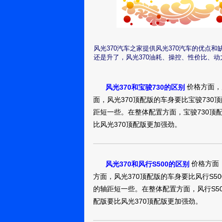
吧
风光3702016
真实油耗：7.3L/1
风光370汽车之家提供风光370汽车的优
网上看了几款7万
南阳：
还是升了，风光370油耗、操控、性价比、
YCAPP161223M7H6U
风光370201
价格方面，
风光370和宝骏730的区别
面，风光370顶配版的车身要比宝骏730
真实油耗：9.0L/1
距短一些。在整体配置方面，宝骏730顶配
遇到一点点小问
厦门：
比风光370顶配版更加强劲。
hmc_62e52c03b33
车主舍得出钱马
妈的气人。朋友
风光3702016
一下吧！
价格方面，
风光370和风行S500的区别
厂家真会忽悠人，
方面，风光370顶配版的车身要比风行S5
门的两个喇叭根本
厦门：用户
的轴距短一些。在整体配置方面，风行S50
10232800
说是配置没有，
配版要比风光370顶配版更加强劲。
风光3702016