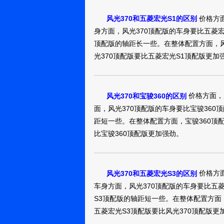
我想问问大家这
价格方面
风光370和五菱宏光S1的区别
厦门：天敌天
身方面，风光370顶配版的车身要比五菱宏
敌
顶配版的轴距长一些。在整体配置方面，风
光370顶配版要比五菱宏光S1顶配版更加
风光370201
真实油耗：8.0L/1
以代步。节假日
南充：
价格方面，
风光370和宝骏360的区别
huzi12316
面，风光370顶配版的车身要比宝骏360
距短一些。在整体配置方面，宝骏360顶配
风光3702016
比宝骏360顶配版更加强劲。
能加宽，再加长
南充：用户
151
价格方面
风光370和五菱宏光S3的区别
车身方面，风光370顶配版的车身要比五
风光3702016
S3顶配版的轴距短一些。在整体配置方面
五菱宏光S3顶配版要比风光370顶配版更
一个月不到，机
任！