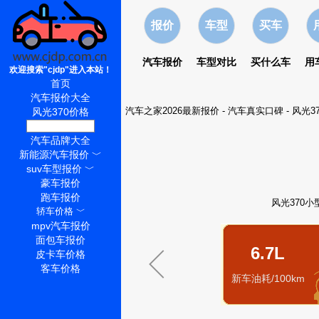
报价
车型
买车
汽车报价
车型对比
买什么车
用
欢迎搜索"cjdp"进入本站！
首页
汽车报价大全
汽车之家2026最新报价
-
汽车真实口碑
-
风光3
风光370价格
风光370怎么样
汽车品牌大全
新能源汽车报价
﹀
suv车型报价
﹀
豪车报价
跑车报价
风光370小
轿车价格
﹀
mpv汽车报价
面包车报价
6.7L
皮卡车价格
客车价格
新车油耗/100km