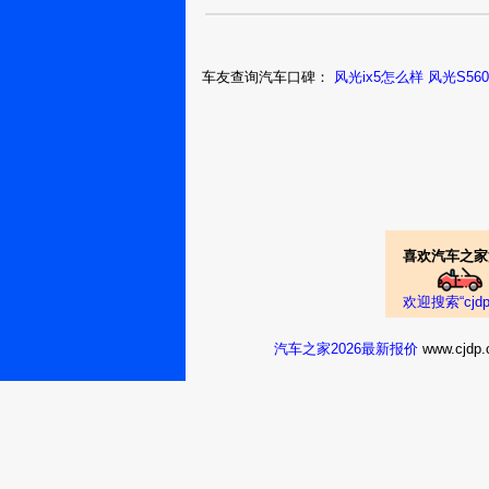
南充：泽石
003
风光3702016
车友查询汽车口碑：
风光ix5怎么样
风光S56
网上看好车型后也
于是就毫不犹豫
北京：仙之筱
月
风光370201
喜欢汽车之家
真实油耗：跑高速
的成长空间的，
东莞：我是龙
欢迎搜索“cj
哥cc
还是有的，没办法
钱。虽然不是什
汽车之家2026最新报价
www.cj
风光3702016
家四口想去哪就
真实油耗：很少
意的，再说这车
深圳：蓝话别
大，外观对眼缘