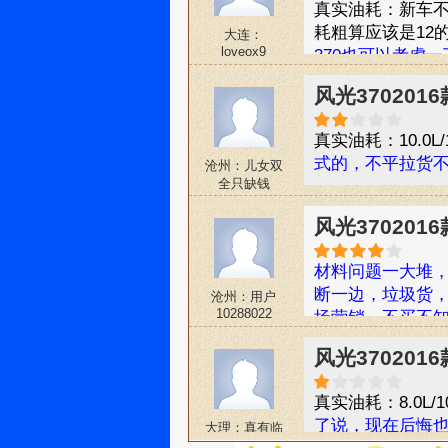
真实油耗：新车
耗粗算应该是12
大连：
loveox9
370也可以考虑
风光3702016
真实油耗：10.0L/
式的，不平拉货
沧州：儿女双
全只缺钱
风光3702016
材料问题一大堆
断一边，垃圾货
沧州：用户
10288022
场营销，不买不
风光3702016
真实油耗：8.0L/1
了说，现在后悔也
大理：真有临
空的感觉