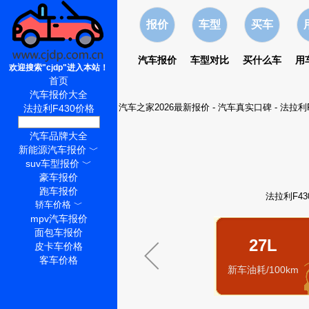
报价
车型
买车
汽车报价
车型对比
买什么车
用
欢迎搜索"cjdp"进入本站！
首页
汽车报价大全
汽车之家2026最新报价
-
汽车真实口碑
-
法拉利F
法拉利F430价格
法拉利F430怎么样
汽车品牌大全
新能源汽车报价
﹀
suv车型报价
﹀
豪车报价
跑车报价
法拉利F4
轿车价格
﹀
mpv汽车报价
面包车报价
27L
皮卡车价格
客车价格
新车油耗/100km