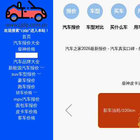
报价
车型
买车
汽车报价
车型对比
买什么车
用
欢迎搜索"cjdp"进入本站！
首页
汽车报价大全
汽车之家2026最新报价
-
汽车真实口碑
-
柴神价格
柴神怎么样
汽车品牌大全
新能源汽车报价
﹀
suv车型报价
﹀
豪车报价
柴神皮卡油
跑车报价
轿车价格
﹀
mpv汽车报价
面包车报价
新车油耗/100km
皮卡车价格
客车价格