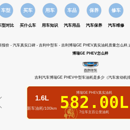
车型
买车
用车
车品
保养
修车
车型对比
买什么车
用车知识
汽车用品
汽车保养
汽车维修
新报价
-
汽车真实口碑
-
吉利中型车
- 吉利博瑞GE PHEV真实油耗质量怎么样
博瑞GE PHEV怎么样
吉利汽车博瑞GE PHEV中型车油耗是多少（汽车发动机排量
博瑞GE PHEV真实油耗
582.00L
1.6L
新车油耗/100km
7位车主百公里油耗