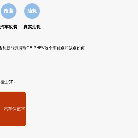
改装
油耗
汽车改装
真实油耗
,吉利新能源博瑞GE PHEV这个车优点和缺点如何
1.5T）
汽车保值率