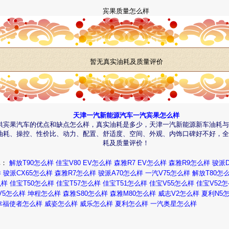
宾果质量怎么样
暂无真实油耗及质量评价
天津一汽新能源汽车一汽宾果怎么样
供宾果汽车的优点和缺点怎么样，真实油耗是多少，天津一汽新能源新车油耗与
油耗、操控、性价比、动力、配置、舒适度、空间、外观、内饰口碑好不好，全
耗及质量评价！
碑：
解放T90怎么样
佳宝V80 EV怎么样
森雅R7 EV怎么样
森雅R9怎么样
骏派D
样
骏派CX65怎么样
森雅R7怎么样
骏派A70怎么样
一汽V75怎么样
解放T80怎
么样
佳宝T50怎么样
佳宝T57怎么样
佳宝T51怎么样
佳宝V55怎么样
佳宝V52
V5怎么样
坤程怎么样
森雅S80怎么样
森雅M80怎么样
威志V2怎么样
夏利N5
幸福使者怎么样
威姿怎么样
威乐怎么样
夏利怎么样
一汽奥星怎么样