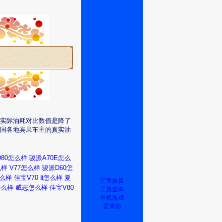
实际油耗对比数值是降了
国各地宾果车主的真实油
80怎么样
骏派A70E怎么
么样
V77怎么样
骏派D60怎
怎么样
佳宝V70 Ⅱ怎么样
夏
汇率换算
怎么样
威志怎么样
佳宝V80
工资查询
单机游戏
爱博德