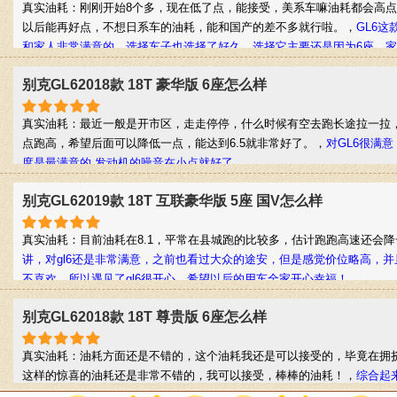
真实油耗：刚刚开始8个多，现在低了点，能接受，美系车嘛油耗都会高
以后能再好点，不想日系车的油耗，能和国产的差不多就行啦。，
GL6
和家人非常满意的，选择车子也选择了好久，选择它主要还是因为6座，
动力都能达到家里的要求，另外配置也是非常高，还是很到位的。希望给
别克GL62018款 18T 豪华版 6座怎么样
考，不喜勿喷！！谢谢。
真实油耗：最近一般是开市区，走走停停，什么时候有空去跑长途拉一拉
点跑高，希望后面可以降低一点，能达到6.5就非常好了。，
对GL6很满意
度是最满意的 发动机的噪音在小点就好了
别克GL62019款 18T 互联豪华版 5座 国V怎么样
真实油耗：目前油耗在8.1，平常在县城跑的比较多，估计跑跑高速还会
讲，对gl6还是非常满意，之前也看过大众的途安，但是感觉价位略高，
不喜欢，所以遇见了gl6很开心，希望以后的用车全家开心幸福！
别克GL62018款 18T 尊贵版 6座怎么样
真实油耗：油耗方面还是不错的，这个油耗我还是可以接受的，毕竟在拥
这样的惊喜的油耗还是非常不错的，我可以接受，棒棒的油耗！，
综合起
设计还是很棒的，像极了小商务，非常好的车子，可以推荐大家入手！