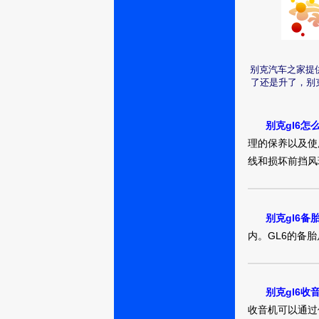
别克汽车之家提
达州：拉倒哎
了还是升了，别
吧你
别克gl6怎
理的保养以及使
线和损坏前挡风
承德：用户
10948916
别克gl6备
内。GL6的备胎尺
承德：用户
10932863
别克gl6
收音机可以通过