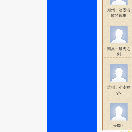
郑州：淡墨清
歌特冠推
南昌：破刃之
剑
滨州：小幸福
gl6
大同：
wziznj841827