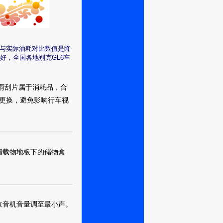
只是途安这款觉
耗与实际油耗对比数值是降
低了所以就没有考
好，全国各地别克GL6车
，开窗这些还真人
。雨刮片属于消耗品，合
更换，避免影响行车视
虑安全，还有油
用，性价比高。家
是看中了实用性。
箱载物地板下的储物盒
9公里，平均油耗
等等配置，都是
收音机音量调至最小声。