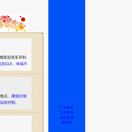
，感觉别克车开到
克GL6，幸福不
以低点，
颜值比较
行远程控制。
汇率换算
工资查询
单机游戏
爱博德