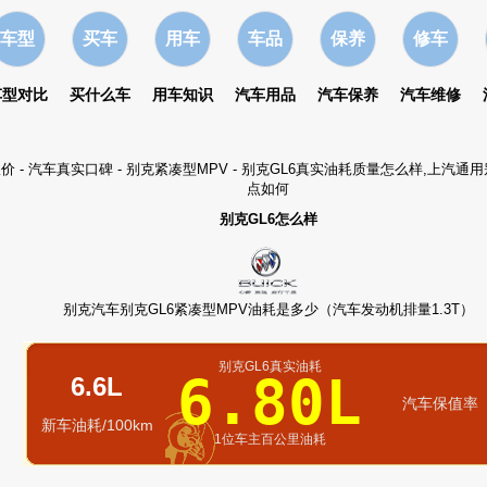
车型
买车
用车
车品
保养
修车
车型对比
买什么车
用车知识
汽车用品
汽车保养
汽车维修
报价
-
汽车真实口碑
-
别克紧凑型MPV
- 别克GL6真实油耗质量怎么样,上汽通
点如何
别克GL6怎么样
别克汽车别克GL6紧凑型MPV油耗是多少（汽车发动机排量1.3T）
别克GL6真实油耗
6.80L
6.6L
汽车保值率
新车油耗/100km
1位车主百公里油耗