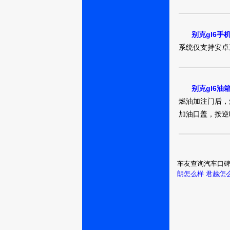
承德：用户
别克gl6手
10948912
系统仅支持安卓系
别克gl6油
天津：十八岁
燃油加注门后，
的她
加油口盖，按逆
承德：用户
车友查询汽车口
10948897
朗怎么样
君越怎