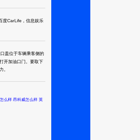
耗多少还是在于个
，
买这个车完全是
度CarLife，信息娱乐
我现在的用车需
大，买GL6也省
 但也还可以 很
油口盖位于车辆乘客侧的
里有老人小孩老
打开加油口门。要取下
老人也觉得宽敞舒
力。
虑GL8反正我
吧 够用就行。
耗还行吧，我觉得
，谁也不落下，幸
怎么样
昂科威怎么样
英
饶刚开始是7.7
在之前也本来打算