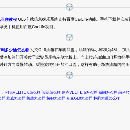
真实油耗：综合油耗7-8个油之间吧。对于MVP车型来说，也算合理。油
人驾驶习惯，我开车比较平稳，别克车能保持到这个油耗，我还是挺满意
GL6车载信息娱乐系统支持百度CarLife功能。手机下载并安装百
机互联教程
家用需求，以前一直很喜欢GL8，没想到在合适的时间遇到了GL6.更适合
统手机使用百度CarLife功能。
求。空间大，也没有GL8车身那么大，显得更机灵。两个车的价位也差别较
别克GL62019款 18T 互联豪华版 5座 国VI怎么样
了不少开销。
真实油耗：油耗一般 但也跟我想象的差不多，我以为这种车应该油耗高一点
别克GL6油箱在车辆底盘，油箱的标示容积为45L。加
箱剩多少油怎么看
满意了，百公里油耗8油，反正也不经常跑高速，市区可能低一些，
因为家
燃油加注门开关位于驾驶员座椅左侧地板上。向上拉起加油口门释放把手
板 还得舒适价格空间都合适的车太难找了 这款GL6正好孩子玩有地方，
时针方向缓慢转动。缓慢旋转打开加油口盖，这样有助于释放油箱内的压
适，老板觉得有牌面 性价比也是不错的。物美价廉如果钱够用也可以考虑考
别克GL62018款 18T 精英版 6座怎么样
是打算有钱了在换内一款试乘试驾也很舒适 但介于囊中羞涩那就这款GL6
真实油耗：油耗这个我不是很关注，现在都走环保出门的理念，我觉得油
还是看个人开车习惯！，
最爱它的6座完美搭配，满足一家人的幸福出行
碑：
别克VELITE 6怎么样
阅朗怎么样
别克VELITE 5怎么样
威朗怎么样
昂科拉
福出发。
么样
君威怎么样
凯越怎么样
荣御怎么样
别克GL8怎么样
林荫大道怎么样
别克GL62018款 18T 豪华版 5座怎么样
真实油耗：说起油耗，我也不敢打保证它是耗油还是节油，就上月去了趟上
升，后来降到了6.7升左右,可能是眼花了，
刚开始去店里只是了解了解，