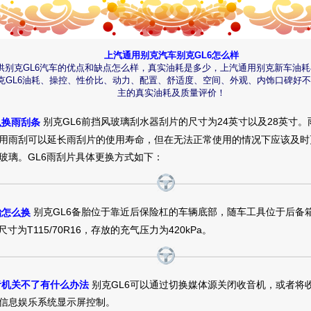
别克GL62019款 18T 互联豪华版 6座 国V怎么样
上汽通用别克汽车别克GL6怎么样
真实油耗：6.8L/100km，
看别克这款车当时还看了途安，杰德，这两款车
供别克GL6汽车的优点和缺点怎么样，真实油耗是多少，上汽通用别克新车油
得价格更贵，且优惠没有这么大，但是空间也比GL6小，杰德就是底盘太
克GL6油耗、操控、性价比、动力、配置、舒适度、空间、外观、内饰口碑好不
虑！别克GL6这款车比较强大了可以用手机控制车辆，可以打火，开空调
主的真实油耗及质量评价！
性化！
别克GL62018款 18T 精英版 6座怎么样
别克GL6前挡风玻璃刮水器刮片的尺寸为24英寸以及28英寸
么换雨刮条
用雨刮可以延长雨刮片的使用寿命，但在无法正常使用的情况下应该及时
真实油耗：油耗的话是7L油。家用车，因为一家老小都在车里，当然是考
玻璃。GL6雨刮片具体更换方式如下：
耗，油耗低实用。其实别克车开到这个油耗我已经是很满意了。，
经济实
用，出门旅游，或者代步都可以。一部车全搞定。油耗也不高。买GL6就
别克GL62019款 18T 互联豪华版 6座 国V怎么样
别克GL6备胎位于靠近后保险杠的车辆底部，随车工具位于后备
胎怎么换
寸为T115/70R16，存放的充气压力为420kPa。
真实油耗：油耗真的不高，在MPV中，这个油耗已经算不错了，才跑了31
才8.6，
中控的配置蛮高，智能胎压系统、固特异轮胎、后排空调出风口、
非常实用的。要是再加个倒车影像就更好了
别克GL6可以通过切换媒体源关闭收音机，或者将
收音机关不了有什么办法
别克GL62018款 18T 尊贵版 6座怎么样
信息娱乐系统显示屏控制。