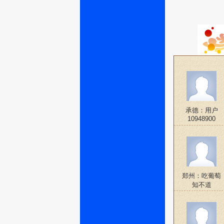
承德：用户
10948900
郑州：吃葡萄
知不道