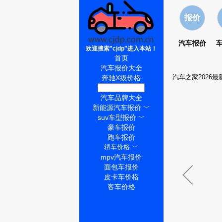
报价
汽车报价
欢迎搜索"cjdp"进入本站！
首页
汽车报价大全
汽车之家2026最
奔驰X级价格
奔驰X级怎么样
汽车品牌大全
新能源汽车报价
﹀
suv车型报价
﹀
豪车报价
跑车报价
轿车价格
﹀
mpv汽车报价
面包车报价
皮卡车价格
客车价格