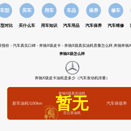
车型
买车
用车
车品
保养
修车
车型对比
买什么车
用车知识
汽车用品
汽车保养
汽车维修
新报价
-
汽车真实口碑
-
奔驰X级皮卡
- 奔驰X级真实油耗质量怎么样,奔驰奔
奔驰X级怎么样
奔驰X级皮卡油耗是多少（汽车发动机排量）
奔驰X级真实油耗
暂无
新车油耗/100km
汽车保值率
百公里油耗