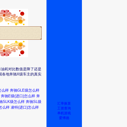
际油耗对比数值是降了还是
国各地奔驰X级车主的真实
怎么样
奔驰GLE级怎么样
奔驰E级(进口)怎么样
奔
驰SLK级怎么样
奔驰SL级
汇率换算
怎么样
凌特(进口)怎么样
工资查询
单机游戏
爱博德