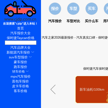
报价
车型
买车
汽车报价
车型对比
买什么车
用
欢迎搜索"cjdp"进入本站！
首页
汽车报价大全
汽车之家2026最新报价
-
汽车真实口碑
-
保时捷
保时捷Taycan价格
保时捷Taycan怎么样
汽车品牌大全
新能源汽车报价
﹀
suv车型报价
﹀
豪车报价
跑车报价
保时捷汽车保时捷
轿车价格
﹀
mpv汽车报价
面包车报价
皮卡车价格
新车油耗/100km
客车价格