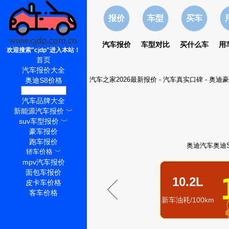
报价
车型
买车
汽车报价
车型对比
买什么车
用
欢迎搜索"cjdp"进入本站！
首页
汽车报价大全
汽车之家2026最新报价
-
汽车真实口碑
-
奥迪豪
奥迪S8价格
奥迪S8怎么样
汽车品牌大全
新能源汽车报价
﹀
suv车型报价
﹀
豪车报价
跑车报价
奥迪汽车奥迪S
轿车价格
﹀
mpv汽车报价
面包车报价
10.2L
皮卡车价格
客车价格
新车油耗/100km