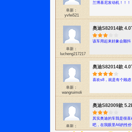
兰博基尼发动机！！！
阜新：
yvfei521
奥迪S82014款 4.0
该车用起来好象会颤抖，
阜新：
lucheng217217
奥迪S82014款 4.0
喜欢s8，就是有个顾
阜新：
wangruimoli
奥迪S82009款 5.2L
其实奥迪的车我是很喜
吧，在我眼里A6的性
阜新：
douhuadeai