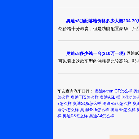
奥迪s8顶配落地价格多少大概234.70
然价格十分昂贵，但是功能配置豪华，产品
奥迪s
奥迪s8多少钱一台(210万一辆)
可以看出这款车型的油耗是比较高的。那
车友查询汽车口碑：
奥迪e-tron GT怎么样
奥迪
怎么样
奥迪TTS怎么样
奥迪A6L 插电混动怎
7怎么样
奥迪SQ5怎么样
奥迪RS 6怎么样
奥
迪Q5怎么样
奥迪RS 5怎么样
奥迪S5怎么样
样
奥迪R8怎么样
奥迪A4怎么样