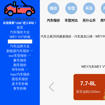
报价
车型
买车
汽车报价
车型对比
买什么车
用
欢迎搜索"cjdp"进入本站！
首页
汽车报价大全
汽车之家2026最新报价
-
汽车真实口碑
-
WEY
WEY VV7价格
WEY VV7怎么样
汽车品牌大全
新能源汽车报价
﹀
suv车型报价
﹀
豪车报价
跑车报价
WEY汽车WEY 
轿车价格
﹀
mpv汽车报价
面包车报价
7.7-8L
皮卡车价格
客车价格
新车油耗/100km