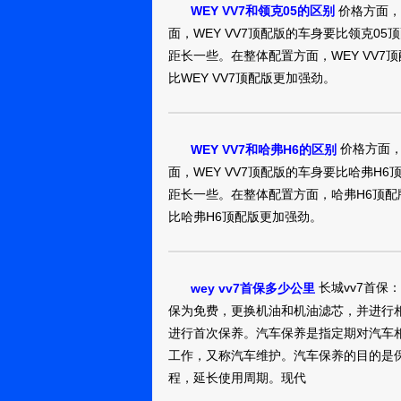
价格方面，
WEY VV7和领克05的区别
其实我也开过很多
关注这个车很久了
的是享受驾驶，
面，WEY VV7顶配版的车身要比领克05
过多的砍价技巧 
烟台：
距长一些。在整体配置方面，WEY VV7
xingchenliyu
销售小伙都会联系
比WEY VV7顶配版更加强劲。
厂家搞的活动 前
WEY VV720
是帮我争取了又争
之后还算满意 非
真实油耗：这个
价格方面，
WEY VV7和哈弗H6的区别
看，还好啦，油耗
烟台：用户
面，WEY VV7顶配版的车身要比哈弗H6
10856489
马家比这个高一
距长一些。在整体配置方面，哈弗H6顶配版
高级，真的开出
比哈弗H6顶配版更加强劲。
WEY VV720
认识，好的还问
上多有面了呢
真实油耗：没有
前一直在10个油
青岛：沐易杨
长城vv7首保
wey vv7首保多少公里
资车，这个价格
保为免费，更换机油和机油滤芯，并进行
观也好，当时试
进行首次保养。汽车保养是指定期对汽车
WEY VV720
欢。开了一个来
工作，又称汽车维护。汽车保养的目的是
程，延长使用周期。现代
真实油耗：到现在
显示在8个左右，