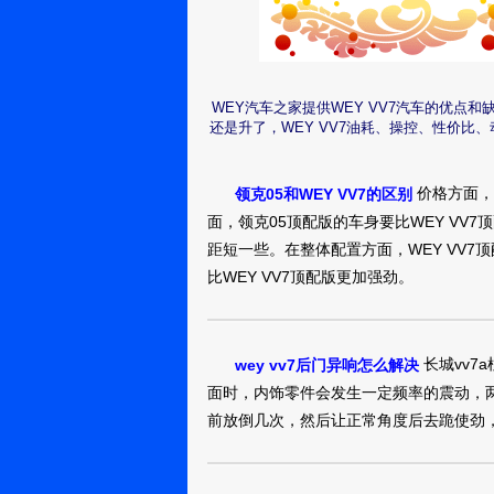
时尚的车型，外
有很多紧跟时尚
WEY VV720
亮的外观还是占
光，嘻嘻。
真实油耗：油耗可以
WEY汽车之家提供WEY VV7汽车的优
油，实测平均11
烟台：不会飞
还是升了，WEY VV7油耗、操控、性价比
的小猪佩奇
量，9个油，这个
就足够了，其他这个
WEY VV720
价格方面，
领克05和WEY VV7的区别
力，高速上不去
面，领克05顶配版的车身要比WEY VV7
刚开始主要是喜
距短一些。在整体配置方面，WEY VV7
发现这款车后，
淄博：用户
比WEY VV7顶配版更加强劲。
10855687
款国产wey，再
WEY VV720
长城vv7
wey vv7后门异响怎么解决
真实油耗：油耗经
面时，内饰零件会发生一定频率的震动，
啊。，
首先，选择
济南：安静不
前放倒几次，然后让正常角度后去跪使劲
接啊hi
好必须国产，虽
持，它永远也做不
WEY VV720
名，肯定会在这