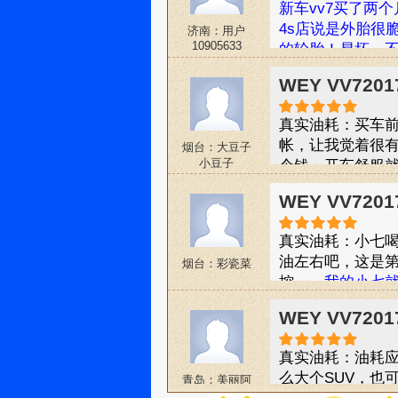
新车vv7买了两
以前了。还有这
4s店说是外胎很
济南：用户
考虑安全性，只要
10905633
的轮胎！易坏、
接去提车了。本田
的时候说长城是
为什么省油了，
WEY VV720
真实油耗：买车
帐，让我觉着很
烟台：大豆子
小豆子
个钱，开车舒服就
了估计还能更低
WEY VV720
还是外观，然后
很有面子。
真实油耗：小七喝
油左右吧，这是
烟台：彩瓷菜
控。，
我的小七
一码，性价比还是
WEY VV720
家比较比较。
真实油耗：油耗应
么大个SUV，也
青岛：美丽阿
岩