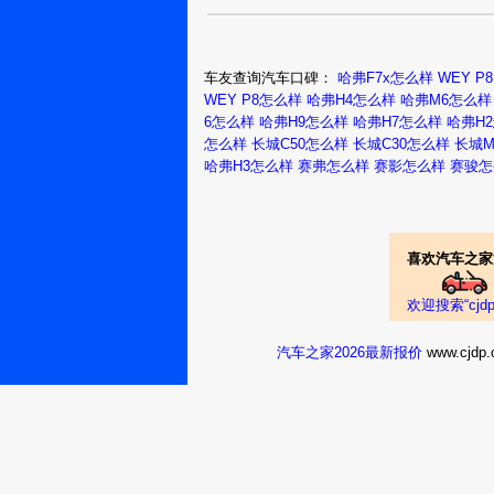
济南：济南
WEY体验中
出头的价格能买
心
产车的进步也是
WEY VV720
外企的手机，现
车友查询汽车口碑：
哈弗F7x怎么样
WEY P
受国产手机，用
WEY P8怎么样
哈弗H4怎么样
哈弗M6怎么样
上月自提一台豪华
6怎么样
哈弗H9怎么样
哈弗H7怎么样
哈弗H
越来越好，再加
家人一起分享。车
怎么样
长城C50怎么样
长城C30怎么样
长城M
烟台：仓央夹
个车不可能开一
错菜
哈弗H3怎么样
赛弗怎么样
赛影怎么样
赛骏怎
家适用。漂亮的外
十几二十年不坏
开着很好，这月亲
失，珍惜当下，
WEY VV720
WEY店，还是那
喜欢汽车之家
真实油耗：8.5L/1
觉始终比不上哈佛
天门：凡人哥
欢迎搜索“cj
50
深地吸引了我。
汽车之家2026最新报价
www.cj
WEY VV720
真实油耗：9.0L/1
外观 配置 都没得
青岛：王宁
4254