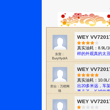
WEY VV720
真实油耗：8.9L/1
样的外观真的太
东营：
BuryHydrA
WEY VV720
真实油耗：10.0L/
出20多米远，车
邢台：万橙网
络
事儿了，长城的质
有领克01，大众
WEY VV720
保养应该和沃尔
也是我个人非常