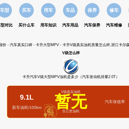
车型
买车
用车
车品
保养
修车
车型对比
买什么车
用车知识
汽车用品
汽车保养
汽车维修
报价
-
汽车真实口碑
-
卡升大型MPV
- 卡升V级真实油耗质量怎么样,浙江卡尔
V级怎么样
卡升汽车V级大型MPV油耗是多少（汽车发动机排量2.0T）
V级真实油耗
暂无
9.1L
汽车保值率
新车油耗/100km
百公里油耗