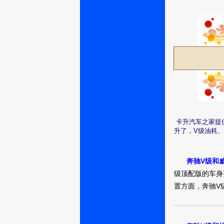
卡升汽车之家提
升了，V级油耗
奔驰V级和
级顶配版的车身
置方面，奔驰V