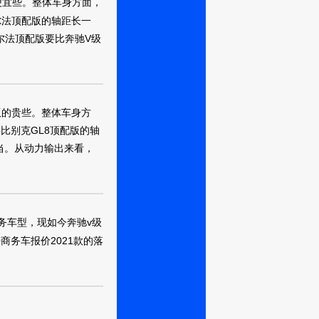
便宜些。整体车身方面，
尔法顶配版的轴距长一
尔法顶配版要比奔驰V级
版的贵些。整体车身方
比别克GL8顶配版的轴
当。从动力输出来看，
务车型，现如今奔驰v级
0商务车报价2021款的落