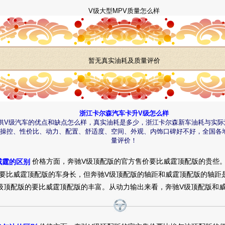
V级大型MPV质量怎么样
暂无真实油耗及质量评价
浙江卡尔森汽车卡升V级怎么样
供V级汽车的优点和缺点怎么样，真实油耗是多少，浙江卡尔森新车油耗与实际
、操控、性价比、动力、配置、舒适度、空间、外观、内饰口碑好不好，全国各
量评价！
价格方面，奔驰V级顶配版的官方售价要比威霆顶配版的贵些。
威霆的区别
要比威霆顶配版的车身长，但奔驰V级顶配版的轴距和威霆顶配版的轴距
级顶配版的要比威霆顶配版的丰富。从动力输出来看，奔驰V级顶配版和