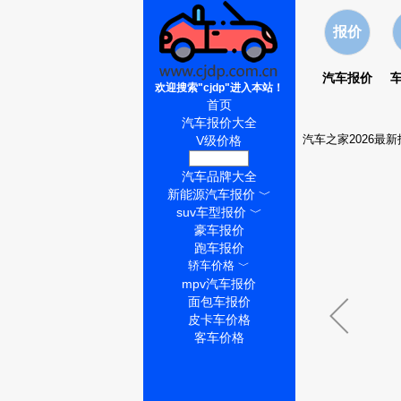
报价
汽车报价
欢迎搜索"cjdp"进入本站！
首页
汽车报价大全
汽车之家2026最新
V级价格
V级怎么样
汽车品牌大全
新能源汽车报价
﹀
suv车型报价
﹀
豪车报价
跑车报价
轿车价格
﹀
mpv汽车报价
面包车报价
皮卡车价格
客车价格