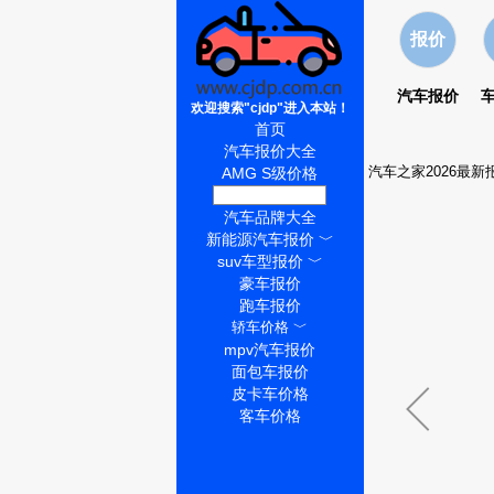
报价
汽车报价
欢迎搜索"cjdp"进入本站！
首页
汽车报价大全
汽车之家2026最新
AMG S级价格
AMG S级怎么样
汽车品牌大全
新能源汽车报价
﹀
suv车型报价
﹀
豪车报价
跑车报价
轿车价格
﹀
mpv汽车报价
面包车报价
皮卡车价格
客车价格