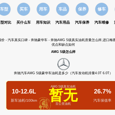
车型
买车
用车
车品
保养
修车
车型对比
买什么车
用车知识
汽车用品
汽车保养
汽车维修
报价
-
汽车真实口碑
-
奔驰豪华车
- 奔驰AMG S级真实油耗质量怎么样,进口梅赛
优点和缺点如何
AMG S级怎么样
奔驰汽车AMG S级豪华车油耗是多少（汽车发动机排量4.0T 6.0T）
AMG S级真实油耗
暂无
10-12.6L
26.7%
新车油耗/100km
汽车保值率
百公里油耗