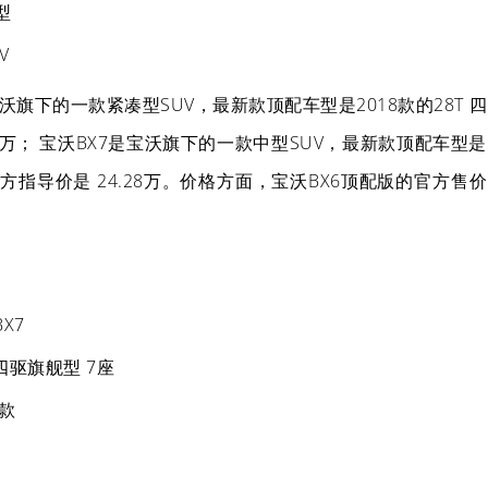
型
V
沃旗下的一款紧凑型SUV，最新款顶配车型是2018款的28T 四
98万； 宝沃BX7是宝沃旗下的一款中型SUV，最新款顶配车型是
，官方指导价是 24.28万。价格方面，宝沃BX6顶配版的官方售价
X7
 四驱旗舰型 7座
8款