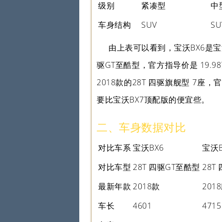
级别
紧凑型
中
车身结构
SUV
SU
由上表可以看到，宝沃BX6是宝
驱GT至酷型，官方指导价是 19.
2018款的28T 四驱旗舰型 7座
要比宝沃BX7顶配版的便宜些。
二、车身数据对比
对比车系
宝沃BX6
宝沃B
对比车型
28T 四驱GT至酷型
28T
最新年款
2018款
201
车长
4601
4715