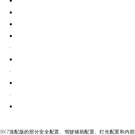
●
●
●
●
-
●
-
●
-
●
沃BX7顶配版的部分安全配置、驾驶辅助配置、灯光配置和内部