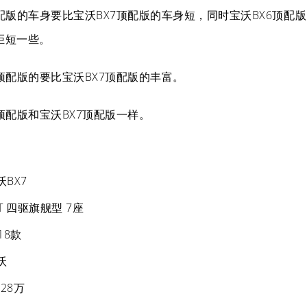
配版的车身要比宝沃BX7顶配版的车身短，同时宝沃BX6顶配版
距短一些。
顶配版的要比宝沃BX7顶配版的丰富。
顶配版和宝沃BX7顶配版一样。
沃BX7
8T 四驱旗舰型 7座
18款
沃
.28万