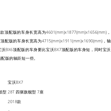
配版的车身长宽高为4601(mm)x1877(mm)x1656(mm)，
顶配版的车身长宽高为4715(mm)x1911(mm)x1690(mm)，轴
，宝沃BX6顶配版的车身要比宝沃BX7顶配版的车身短，同时宝沃
7顶配版的轴距短一些。
宝沃BX7
至酷型
28T 四驱旗舰型 7座
2018款