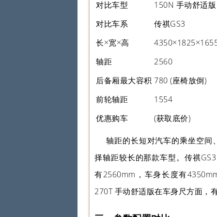
对比车型
150N 手动舒适版
对比车系
传祺GS3
长×宽×高
4350×1825×165
轴距
2560
后备厢最大容积
780 (座椅放倒)
前轮轴距
1554
优惠购车
(获取底价)
轴距的长短对汽车的乘坐空间
择轴距较长的那款车型。传祺GS3 
有2560mm，车身长度有4350m
270T 手动舒适版在车身尺方面，有2