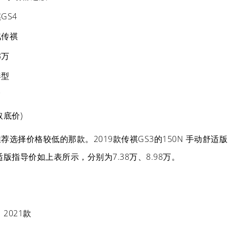
GS4
汽传祺
8万
凑型
V
取底价)
选择价格较低的那款。2019款传祺GS3的150N 手动舒适版
舒适版指导价如上表所示，分别为7.38万、8.98万。
2021款