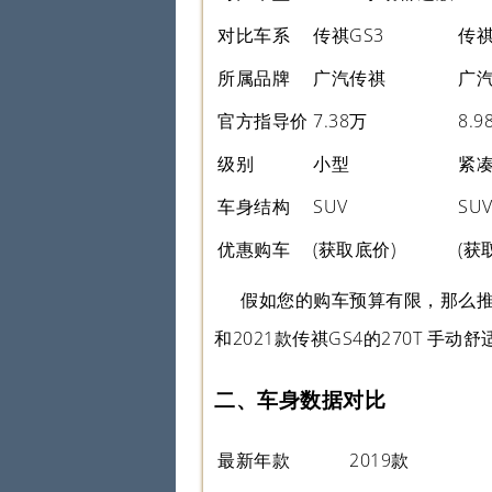
对比车系
传祺GS3
传祺
所属品牌
广汽传祺
广
官方指导价
7.38万
8.9
级别
小型
紧
车身结构
SUV
SU
优惠购车
(获取底价)
(获
假如您的购车预算有限，那么推荐
和2021款传祺GS4的270T 手动
二、车身数据对比
最新年款
2019款