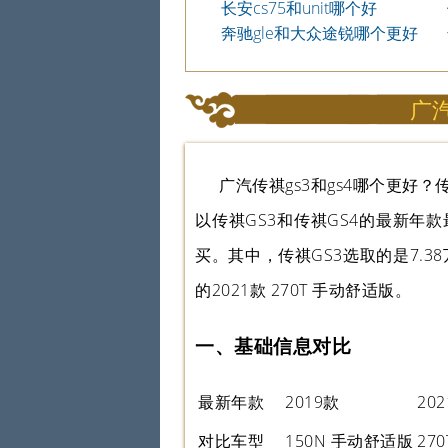
长安cs75和unit哪个好
奔驰gle和大众途锐哪个更好
广汽
广汽传祺gs3和gs4哪个更好
以传祺GS3和传祺GS4的最新
买。其中，传祺GS3选取的是7.38万
的2021款 270T 手动舒适版。
一、基础信息对比
最新年款
2019款
20
对比车型
150N 手动舒适版
27