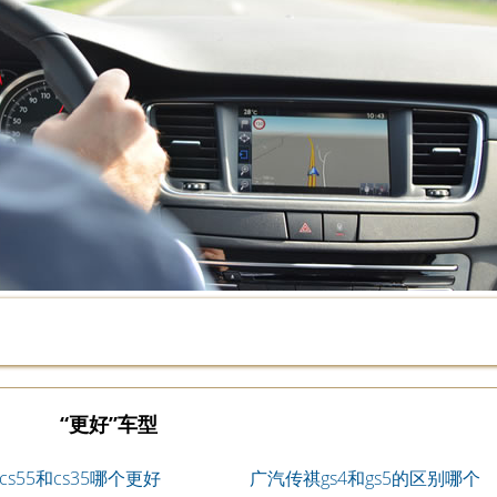
“更好”车型
cs55和cs35哪个更好
广汽传祺gs4和gs5的区别哪个