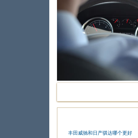
丰田威驰和日产骐达哪个更好