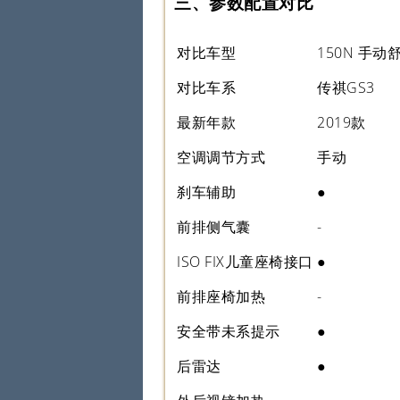
三、参数配置对比
对比车型
150N 手动
对比车系
传祺GS3
最新年款
2019款
空调调节方式
手动
刹车辅助
●
前排侧气囊
-
ISO FIX儿童座椅接口
●
前排座椅加热
-
安全带未系提示
●
后雷达
●