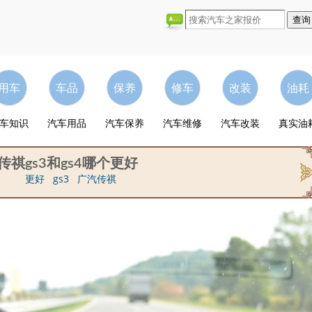
用车
车品
保养
修车
改装
油耗
车知识
汽车用品
汽车保养
汽车维修
汽车改装
真实油
传祺gs3和gs4哪个更好
更好
gs3
广汽传祺