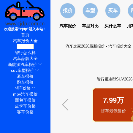
报价
车型
买车
汽车报价
车型对比
买什么车
用
欢迎搜索"cjdp"进入本站！
首页
汽车报价大全
汽车之家2026最新报价
-
汽车报价大全
智行价格
智行怎么样
汽车品牌大全
新能源汽车报价
﹀
suv车型报价
﹀
豪车报价
智行紧凑型SUV202
跑车报价
轿车价格
﹀
mpv汽车报价
7.99万
面包车报价
皮卡车价格
裸车最低售价
客车价格