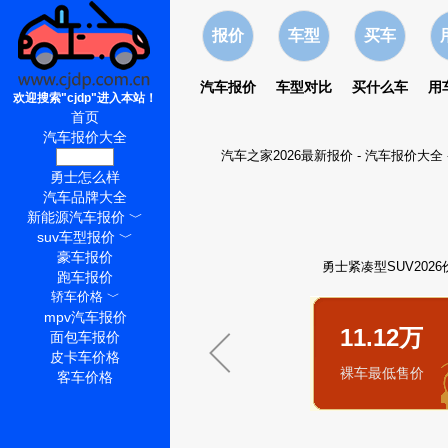
报价
车型
买车
汽车报价
车型对比
买什么车
用
欢迎搜索"cjdp"进入本站！
首页
汽车报价大全
汽车之家2026最新报价
-
汽车报价大全
勇士价格
勇士怎么样
汽车品牌大全
新能源汽车报价
﹀
suv车型报价
﹀
豪车报价
勇士紧凑型SUV2026
跑车报价
轿车价格
﹀
mpv汽车报价
11.12万
面包车报价
皮卡车价格
裸车最低售价
客车价格