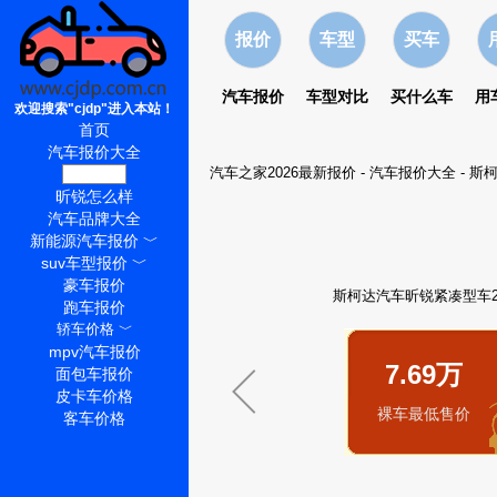
报价
车型
买车
汽车报价
车型对比
买什么车
用
欢迎搜索"cjdp"进入本站！
首页
汽车报价大全
汽车之家2026最新报价
-
汽车报价大全
-
斯
昕锐价格
昕锐怎么样
汽车品牌大全
新能源汽车报价
﹀
suv车型报价
﹀
豪车报价
斯柯达汽车昕锐紧凑型车20
跑车报价
轿车价格
﹀
mpv汽车报价
7.69万
面包车报价
皮卡车价格
裸车最低售价
客车价格