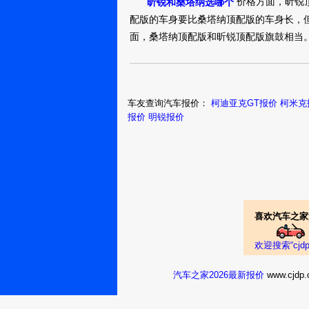
价格方面，昕锐
昕锐和桑塔纳选哪个
6.2万
裸车提车价：
元
配版的车身要比桑塔纳顶配版的车身长，
购车时间：
2016年12月
面，桑塔纳顶配版和昕锐顶配版旗鼓相当
猛禽05
昕锐2016款 1.6
7.89万
车友查询汽车报价：
柯迪亚克GT报价
柯米克
裸车提车价：
报价
明锐报价
购车时间：
2016年10月
爱尔兰的眼泪
CoCo
昕锐2016款 1.6
9.19万
裸车提车价：
购车时间：
2016年10月
喜欢汽车之家
随风pp
欢迎搜索“cj
昕锐2016款 1.6
汽车之家2026最新报价
www.cj
6.7万
裸车提车价：
元
购车时间：
2016年8月