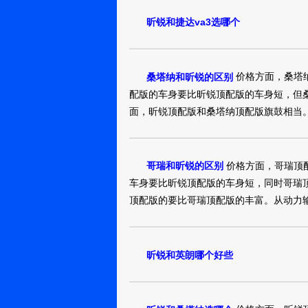
昕锐和捷达va3选哪个
昕锐2016款 1.6
7.1万
裸车提车价：
元
购车时间：
2017年7月
价格方面，桑塔
桑塔纳和昕锐的区别
hmc_9f9d2637867
配版的车身要比昕锐顶配版的车身短，但
面，昕锐顶配版和桑塔纳顶配版旗鼓相当
昕锐2016款 1.6
7.69万
裸车提车价：
购车时间：
2016年12月
价格方面，哥瑞顶
哥瑞和昕锐的区别
丨晨曦丨灬源
缘
车身要比昕锐顶配版的车身短，同时哥瑞
顶配版的要比哥瑞顶配版的丰富。从动力
昕锐2016款 1.4
6.3万
裸车提车价：
元
购车时间：
2016年12月
昕锐和英朗哪个好些
王小路
昕锐2016款 1.4